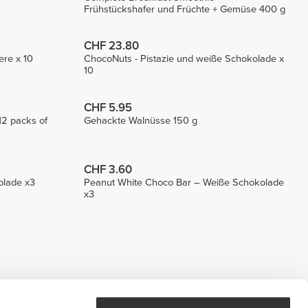
Frühstückshafer und Früchte + Gemüse 400 g
CHF 23.80
re x 10
ChocoNuts - Pistazie und weiße Schokolade x
10
CHF 5.95
12 packs of
Gehackte Walnüsse 150 g
CHF 3.60
olade x3
Peanut White Choco Bar – Weiße Schokolade
x3