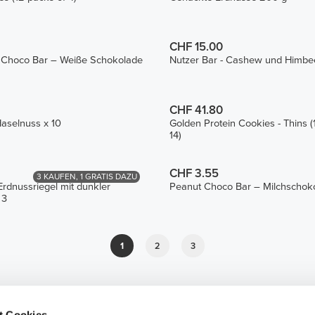
CHF 15.00
 Choco Bar – Weiße Schokolade
Nutzer Bar - Cashew und Himbee
CHF 41.80
Haselnuss x 10
Golden Protein Cookies - Thins (
14)
CHF 3.55
3 KAUFEN, 1 GRATIS DAZU
Erdnussriegel mit dunkler
Peanut Choco Bar – Milchschok
 3
1
2
3
t Cookies