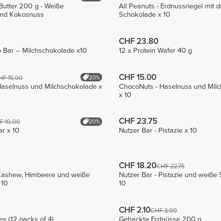
utter 200 g - Weiße
All Peanuts - Erdnussriegel mit 
und Kokosnuss
Schokolade x 10
CHF 23.80
 Bar – Milchschokolade x10
12 x Protein Wafer 40 g
CHF 15.00
20%
HF 15.00
Haselnuss und Milchschokolade x
ChocoNuts - Haselnuss und Mil
x 10
CHF 23.75
20%
F 10.00
ar x 10
Nutzer Bar - Pistazie x 10
CHF 18.20
CHF 22.75
 Cashew, Himbeere und weiße
Nutzer Bar - Pistazie und weiße
 10
10
CHF 2.10
CHF 3.00
es (12 packs of 4)
Gehackte Erdnüsse 200 g