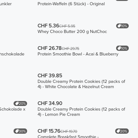
dunkler
Protein-Waffeln (6 Stück) - Original
CHF 5.36
10%
CHF 5.95
Whey Choco Butter 200 g NutChoc
CHF 26.78
10%
CHF 29.75
chschokolade
Protein Smoothie Bowl - Acai & Blueberry
CHF 39.85
Double Creamy Protein Cookies (12 packs of
4) - White Chocolate & Hazelnut Cream
CHF 34.90
20%
 Schokolade x
Double Creamy Protein Cookies (12 packs of
4) - Lemon Pie Cream
CHF 15.76
30%
20%
CHF 19.70
Complete Breakfast Smoothie -