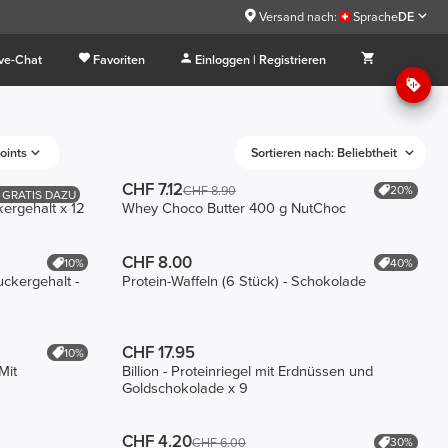
Versand nach:
Sprache
DE
ive-Chat
Favoriten
Einloggen | Registrieren
oints
Sortieren nach: Beliebtheit
CHF 7.12
20%
CHF 8.90
1 GRATIS DAZU
kergehalt x 12
Whey Choco Butter 400 g NutChoc
CHF 8.00
10%
40%
uckergehalt -
Protein-Waffeln (6 Stück) - Schokolade
CHF 17.95
10%
Mit
Billion - Proteinriegel mit Erdnüssen und
Goldschokolade x 9
CHF 4.20
30%
CHF 6.00