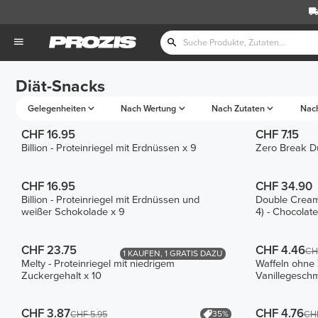
Diät-Snacks
Gelegenheiten
Nach Wertung
Nach Zutaten
Nac
CHF 16.95
CHF 7.15
Billion - Proteinriegel mit Erdnüssen x 9
Zero Break Du
CHF 16.95
CHF 34.90
Billion - Proteinriegel mit Erdnüssen und
Double Creamy
weißer Schokolade x 9
4) - Chocolat
CHF 23.75
CHF 4.46
CH
1 KAUFEN, 1 GRATIS DAZU
Melty - Proteinriegel mit niedrigem
Waffeln ohne 
Zuckergehalt x 10
Vanillegesch
CHF 3.87
CHF 4.76
35%
CHF 5.95
CHF