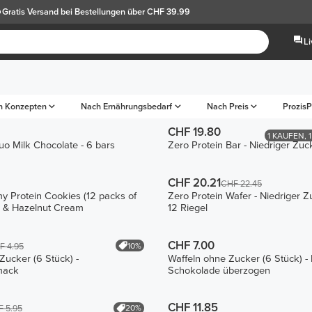
Gratis Versand
bei Bestellungen über CHF 39.99
L
h Konzepten
Nach Ernährungsbedarf
Nach Preis
ProzisP
CHF 19.80
1 KAUFEN, 
o Milk Chocolate - 6 bars
Zero Protein Bar - Niedriger Zuc
CHF 20.21
CHF 22.45
 Protein Cookies (12 packs of
Zero Protein Wafer - Niedriger Z
e & Hazelnut Cream
12 Riegel
CHF 7.00
10%
F 4.95
Zucker (6 Stück) -
Waffeln ohne Zucker (6 Stück) - 
mack
Schokolade überzogen
CHF 11.85
20%
 5.95