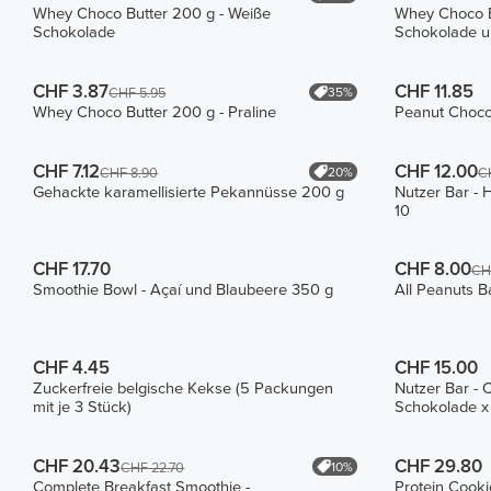
Whey Choco Butter 200 g - Weiße
Whey Choco B
Schokolade
Schokolade 
CHF 3.87
CHF 11.85
35%
CHF 5.95
Whey Choco Butter 200 g - Praline
Peanut Choco
CHF 7.12
CHF 12.00
20%
CHF 8.90
C
Gehackte karamellisierte Pekannüsse 200 g
Nutzer Bar - 
10
CHF 17.70
CHF 8.00
CH
Smoothie Bowl - Açaí und Blaubeere 350 g
All Peanuts B
CHF 4.45
CHF 15.00
Zuckerfreie belgische Kekse (5 Packungen
Nutzer Bar -
mit je 3 Stück)
Schokolade x
CHF 20.43
CHF 29.80
10%
CHF 22.70
Complete Breakfast Smoothie -
Protein Cooki