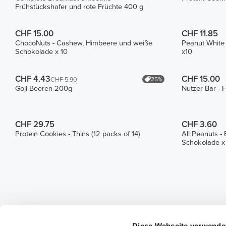
Frühstückshafer und rote Früchte 400 g
CHF 15.00
CHF 11.85
ChocoNuts - Cashew, Himbeere und weiße
Peanut White
Schokolade x 10
x10
CHF 4.43
CHF 15.00
25%
CHF 5.90
Goji-Beeren 200g
Nutzer Bar - 
CHF 29.75
CHF 3.60
Protein Cookies - Thins (12 packs of 14)
All Peanuts - 
Schokolade x
Diese Webseite verwende