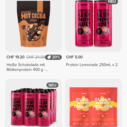
NEU
CHF 19.20
CHF 24.00
20%
CHF 5.00
Heiße Schokolade mit
Protein Lemonade 250mL x 2
Molkenprotein 400 g -
Haselnuss
NEU