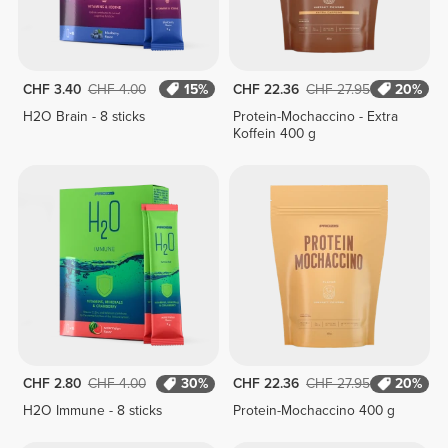
CHF 3.40
CHF 4.00
15%
CHF 22.36
CHF 27.95
20%
H2O Brain - 8 sticks
Protein-Mochaccino - Extra
Koffein 400 g
CHF 2.80
CHF 4.00
30%
CHF 22.36
CHF 27.95
20%
H2O Immune - 8 sticks
Protein-Mochaccino 400 g