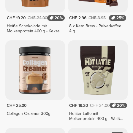
CHF 19.20
CHF 24.00
20%
CHF 2.96
CHF 3.95
25%
Heiße Schokolade mit
8 x Keto Brew - Pulverkaffee
Molkenprotein 400 g - Kekse
4 g
CHF 25.00
CHF 19.20
CHF 24.00
20%
Collagen Creamer 300g
Heißer Latte mit
Molkenprotein 400 g - Weiße
Schokolade