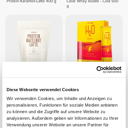
Protein-Karamell-Latte 400 g
Clear Whey Isolate - Cola 500
g
CHF 22.36
CHF 27.95
20%
CHF 4.46
CHF 4.95
10%
Protein-Haselnuss-Latte 400
H2O Energy - 8 sticks
Diese Webseite verwendet Cookies
g
Wir verwenden Cookies, um Inhalte und Anzeigen zu
personalisieren, Funktionen für soziale Medien anbieten
zu können und die Zugriffe auf unsere Website zu
analysieren. Außerdem geben wir Informationen zu Ihrer
Verwendung unserer Website an unsere Partner für