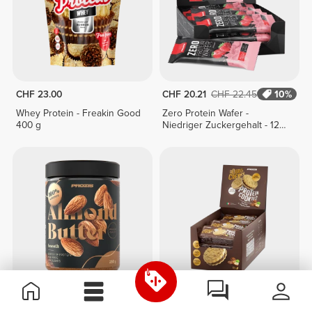
CHF 23.00
CHF 20.21
CHF 22.45
10%
Whey Protein - Freakin Good
Zero Protein Wafer -
400 g
Niedriger Zuckergehalt - 12
Riegel
CHF 4.17
CHF 6.95
40%
CHF 34.90