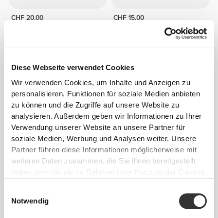
CHF 20.00
CHF 15.00
XCESS Ultra Concentrate 60
Magnesium Professional 60
caps
Kapseln
Diese Webseite verwendet Cookies
Wir verwenden Cookies, um Inhalte und Anzeigen zu
personalisieren, Funktionen für soziale Medien anbieten
zu können und die Zugriffe auf unsere Website zu
analysieren. Außerdem geben wir Informationen zu Ihrer
Verwendung unserer Website an unsere Partner für
soziale Medien, Werbung und Analysen weiter. Unsere
Partner führen diese Informationen möglicherweise mit
weiteren Daten zusammen, die Sie ihnen bereitgestellt
CHF 12.90
CHF 3.00
10%
haben oder die sie im Rahmen Ihrer Nutzung der Dienste
ZMB6 - Zink + Magnesium +
H2O Infusion - 8 sticks
B6 120 Kapseln
gesammelt haben.
Einwilligungsauswahl
Notwendig