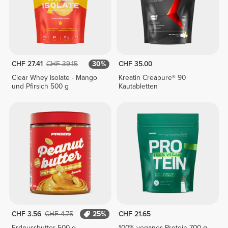
CHF 27.41
CHF 39.15
30%
CHF 35.00
Clear Whey Isolate - Mango
Kreatin Creapure® 90
und Pfirsich 500 g
Kautabletten
CHF 3.56
CHF 4.75
25%
CHF 21.65
Erdnussbutter 500 g
100% veganes Protein 700 g