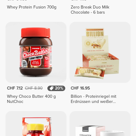
Whey Protein Fusion 700g
Zero Break Duo Milk
Chocolate - 6 bars
CHF 7.12
CHF 8.90
20%
CHF 16.95
Whey Choco Butter 400 g
Billion - Proteinriegel mit
NutChoc
Erdnüssen und weißer
Schokolade x 9