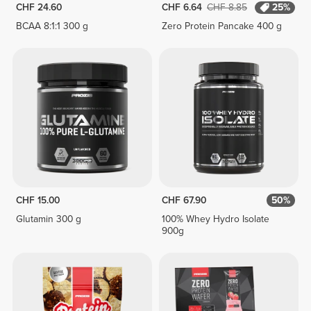
CHF 24.60
CHF 6.64
CHF 8.85
25%
BCAA 8:1:1 300 g
Zero Protein Pancake 400 g
CHF 15.00
CHF 67.90
50%
Glutamin 300 g
100% Whey Hydro Isolate
900g