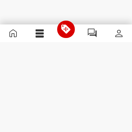
Nützliche Information
Schließe dich unserem Team an!
Werde Partner
AGB
Kundendienst
Newsletter abonnieren
Erhalte Neuigkeiten und
Angebote per E-Mail direkt in
dein Postfach.
Abonnieren
#ExceedYourself