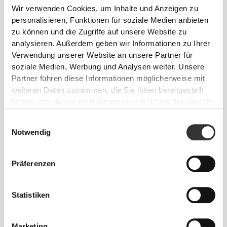
Wir verwenden Cookies, um Inhalte und Anzeigen zu
personalisieren, Funktionen für soziale Medien anbieten
zu können und die Zugriffe auf unsere Website zu
analysieren. Außerdem geben wir Informationen zu Ihrer
Verwendung unserer Website an unsere Partner für
soziale Medien, Werbung und Analysen weiter. Unsere
CHF 11.85
CHF 4.00
Partner führen diese Informationen möglicherweise mit
Mandelmehl 250 g
Lupinenmehl 250 g
weiteren Daten zusammen, die Sie ihnen bereitgestellt
haben oder die sie im Rahmen Ihrer Nutzung der Dienste
gesammelt haben.
Einwilligungsauswahl
Notwendig
Präferenzen
Statistiken
Marketing