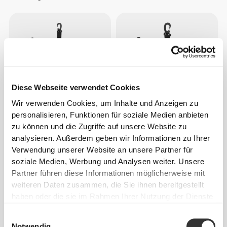
Diese Webseite verwendet Cookies
Wir verwenden Cookies, um Inhalte und Anzeigen zu
personalisieren, Funktionen für soziale Medien anbieten
CHF 10.00
CHF 8.85
zu können und die Zugriffe auf unsere Website zu
Sidekick Transporttasche (L) -
Sidekick Transporttasche (S) -
analysieren. Außerdem geben wir Informationen zu Ihrer
Black
Black
Verwendung unserer Website an unsere Partner für
soziale Medien, Werbung und Analysen weiter. Unsere
Partner führen diese Informationen möglicherweise mit
NICHT AUF LAGER
NICHT AUF LAGER
weiteren Daten zusammen, die Sie ihnen bereitgestellt
haben oder die sie im Rahmen Ihrer Nutzung der Dienste
gesammelt haben.
Einwilligungsauswahl
Notwendig