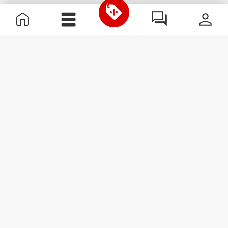
Nützliche Information
Schließe dich unserem Team an!
Werde Partner
AGB
Kundendienst
Newsletter abonnieren
Erhalte Neuigkeiten und
Angebote per E-Mail direkt in
dein Postfach.
Abonnieren
#ExceedYourself