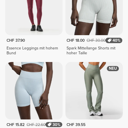
CHF 37.90
CHF 18.00
CHF 30.00
40%
Essence Leggings mit hohem
Spark Mittellange Shorts mit
Bund
hoher Taille
NEU
CHF 15.82
CHF 22.60
30%
CHF 39.55