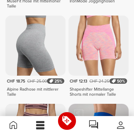
MuseFit Hose mit mittelhoher
IronMode Jogginghosen
Taille
CHF 18.75
CHF 25.00
25%
CHF 12.13
CHF 24.25
50%
Alpine Radhose mit mittlerer
Shapeshifter Mittellange
Taille
Shorts mit normaler Taille