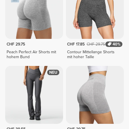
CHF 29.75
CHF 17.85
CHF 29.75
40%
Peach Perfect Air Shorts mit
Contour Mittellange Shorts
hohem Bund
mit hoher Taille
NEU