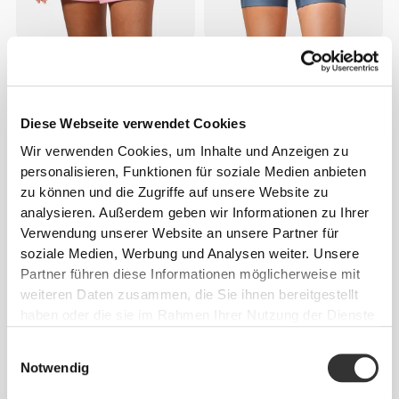
CHF 34.55
CHF 29.95
PowerFleece W Shorts
Essence Shorts mit hohem
Bund
Diese Webseite verwendet Cookies
Wir verwenden Cookies, um Inhalte und Anzeigen zu
personalisieren, Funktionen für soziale Medien anbieten
zu können und die Zugriffe auf unsere Website zu
analysieren. Außerdem geben wir Informationen zu Ihrer
Verwendung unserer Website an unsere Partner für
soziale Medien, Werbung und Analysen weiter. Unsere
Partner führen diese Informationen möglicherweise mit
weiteren Daten zusammen, die Sie ihnen bereitgestellt
haben oder die sie im Rahmen Ihrer Nutzung der Dienste
CHF 22.62
CHF 34.80
35%
CHF 24.90
gesammelt haben.
Peach Perfect FX Mittellange
CoreMom Shorts mit hohem
Einwilligungsauswahl
Shorts mit normaler Taille
Bund
Notwendig