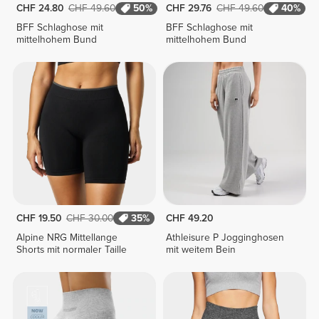
CHF 24.80
CHF 49.60
50%
CHF 29.76
CHF 49.60
40%
BFF Schlaghose mit
BFF Schlaghose mit
mittelhohem Bund
mittelhohem Bund
CHF 19.50
CHF 30.00
35%
CHF 49.20
Alpine NRG Mittellange
Athleisure P Jogginghosen
Shorts mit normaler Taille
mit weitem Bein