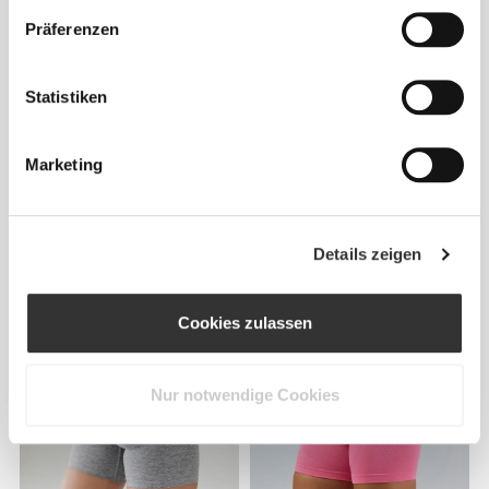
Präferenzen
Statistiken
Marketing
CHF 29.75
CHF 21.00
CHF 35.00
40%
Details zeigen
Peach Perfect Mittellange
Peach Perfect FX Cotton
Shorts mit hoher Taille
Mittellange Shorts mit
normaler Taille
Cookies zulassen
Nur notwendige Cookies