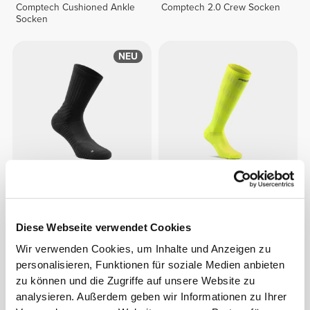
Comptech Cushioned Ankle
Comptech 2.0 Crew Socken
Socken
NEU
CHF 12.95
CHF 14.75
EY Running Crew Socken
Comptech Cushioned Knee-
High Socken
Diese Webseite verwendet Cookies
Wir verwenden Cookies, um Inhalte und Anzeigen zu
NEU
personalisieren, Funktionen für soziale Medien anbieten
zu können und die Zugriffe auf unsere Website zu
analysieren. Außerdem geben wir Informationen zu Ihrer