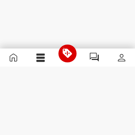
Nützliche Information
Schließe dich unserem Team an!
Werde Partner
AGB
Kundendienst
Newsletter abonnieren
Erhalte Neuigkeiten und
Angebote per E-Mail direkt in