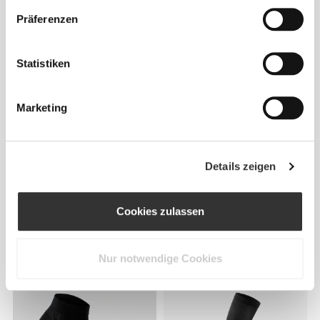
CHF 7.85
CHF 9.90
Präferenzen
GymPro Crew Socken
Barefoot Weightlifting Ankle
Socken
Statistiken
NEU
Marketing
Details zeigen
Cookies zulassen
CHF 12.85
CHF 9.90
GymPro No-Show Socken -
Flame On Crew Socken
3er-Pack
Nur notwendige Cookies