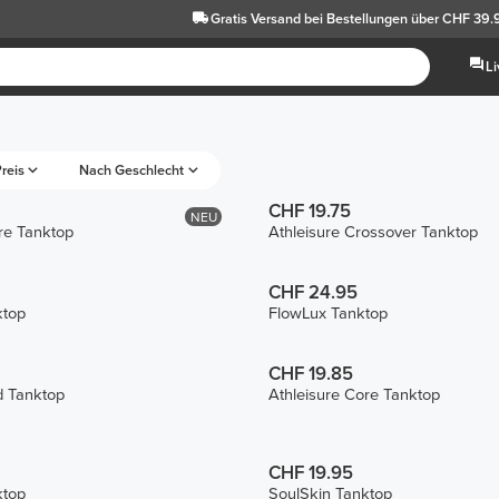
Gratis Versand
bei Bestellungen über CHF 39.
L
reis
Nach Geschlecht
CHF 19.75
NEU
re Tanktop
Athleisure Crossover Tanktop
CHF 24.95
ktop
FlowLux Tanktop
CHF 19.85
d Tanktop
Athleisure Core Tanktop
CHF 19.95
ktop
SoulSkin Tanktop