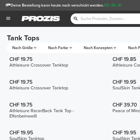
Deine Bestellung kann heute noch verschickt werden.
03
:
35
:
41
Tank Tops
Nach Größe
Nach Farbe
Nach Konzepten
Nach P
CHF 19.75
CHF 19.85
Athleisure Crossover Tanktop
Athleisure Co
CHF 19.75
CHF 19.95
Athleisure Crossover Tanktop
SoulSkin Tan
CHF 19.75
CHF 39.70
Athleisure RacerBack Tank Top -
Peace of Min
Elfenbeinweiß
CHF 19.95
CHF 19.95
SoulSkin Tanktop
SoulSkin Tan