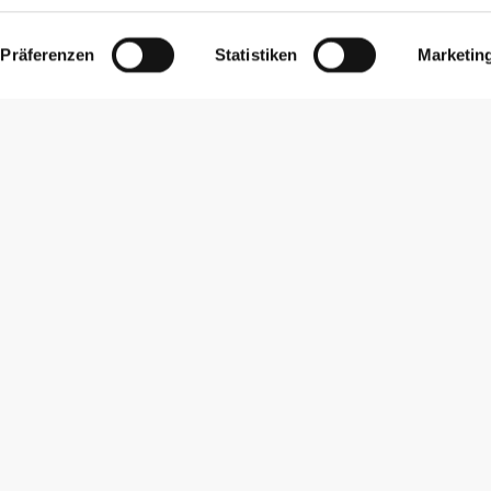
Präferenzen
Statistiken
Marketin
Newsletter abonnieren
Erhalte Neuigkeiten und Angebote per E-Mail direkt in dein
Postfach.
Abonnieren