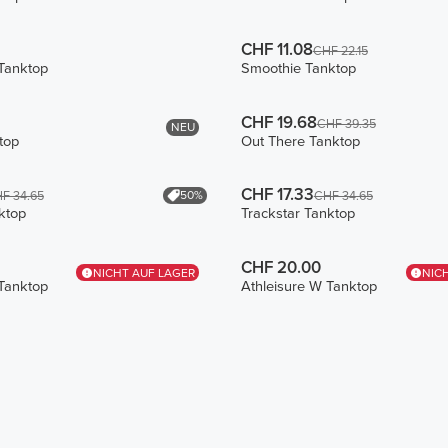
CHF 11.08
CHF 22.15
Tanktop
Smoothie Tanktop
CHF 19.68
CHF 39.35
NEU
top
Out There Tanktop
CHF 17.33
50%
F 34.65
CHF 34.65
ktop
Trackstar Tanktop
CHF 20.00
NICHT AUF LAGER
NIC
Tanktop
Athleisure W Tanktop