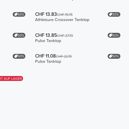
CHF 13.83
50%
30%
CHF 19.75
Athleisure Crossover Tanktop
CHF 13.85
50%
50%
CHF 27.70
Pulse Tanktop
CHF 11.08
50%
50%
CHF 22.15
Pulse Tanktop
HT AUF LAGER