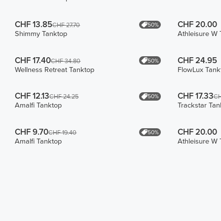
CHF 13.85
CHF 20.00
50%
CHF 27.70
Shimmy Tanktop
Athleisure W 
CHF 17.40
CHF 24.95
50%
CHF 34.80
Wellness Retreat Tanktop
FlowLux Tank
CHF 12.13
CHF 17.33
50%
CHF 24.25
CH
Amalfi Tanktop
Trackstar Tan
CHF 9.70
CHF 20.00
50%
CHF 19.40
Amalfi Tanktop
Athleisure W 