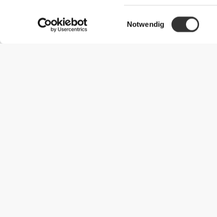
Einwilligungsauswahl
Notwendig
Nützliche Information
Schließe dich unserem Team an!
Werde Partner
AGB
Kundendienst
Versandmöglichkeiten