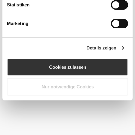
CHF 29.76
CHF 49.60
40%
CHF 29.76
CHF 49.60
40%
Statistiken
Silhouette NRG Sculpting Lift
Silhouette NRG Sculpting Lift
Tanga-Body
Tanga-Body
Marketing
Details zeigen
Cookies zulassen
Nur notwendige Cookies