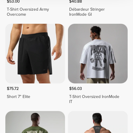
$53.00
$40.88
T-Shirt Oversized Army
Débardeur Stringer
Overcome
IronMode GI
$75.72
$56.03
Short 7" Elite
T-Shirt Oversized IronMode
IT