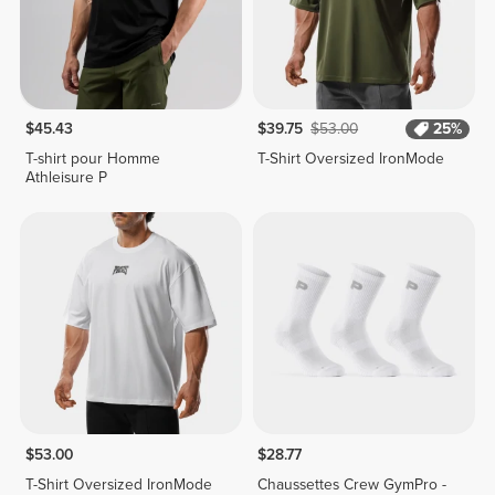
$45.43
$39.75
$53.00
25%
T-shirt pour Homme
T-Shirt Oversized IronMode
Athleisure P
$53.00
$28.77
T-Shirt Oversized IronMode
Chaussettes Crew GymPro -