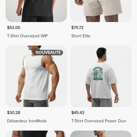
$53.00
$75.72
T-Shirt Oversized WIP
Short Elite
NOUVEAUTÉ
$30.28
$45.43
Débardeur IronMode
T-Shirt Oversized Power Duo