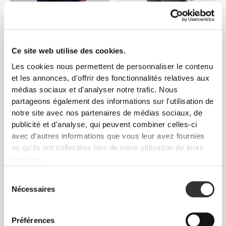
$45.43
$45.43
T-shirt pour Homme
Débardeur IronMode P
Athleisure P
Ce site web utilise des cookies.
Les cookies nous permettent de personnaliser le contenu
et les annonces, d'offrir des fonctionnalités relatives aux
médias sociaux et d'analyser notre trafic. Nous
partageons également des informations sur l'utilisation de
notre site avec nos partenaires de médias sociaux, de
publicité et d'analyse, qui peuvent combiner celles-ci
avec d'autres informations que vous leur avez fournies
ou qu'ils ont collectées lors de votre utilisation de leurs
services.
$19.68
$22.71
Serviette de Sport IronMode
Chaussettes Comptech 2.0
Sélection
Knee-High
Nécessaires
du
consentement
Préférences