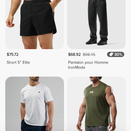
$75.72
$68.92
$98.45
30%
Short 5" Elite
Pantalon pour Homme
IronMode