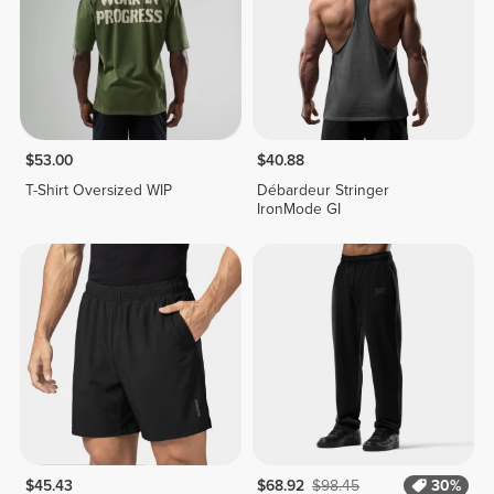
$53.00
$40.88
T-Shirt Oversized WIP
Débardeur Stringer
IronMode GI
$45.43
$68.92
$98.45
30%