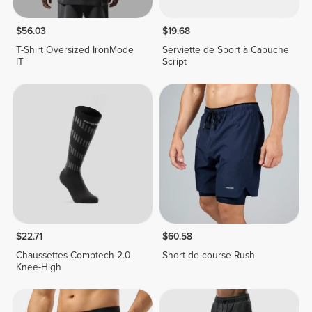
$56.03
$19.68
T-Shirt Oversized IronMode
Serviette de Sport à Capuche
IT
Script
$22.71
$60.58
Chaussettes Comptech 2.0
Short de course Rush
Knee-High