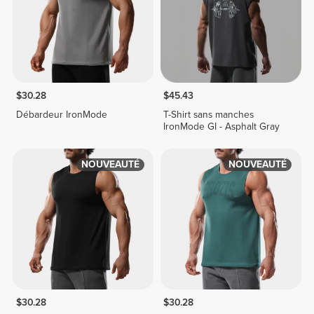
$30.28
$45.43
Débardeur IronMode
T-Shirt sans manches
IronMode GI - Asphalt Gray
NOUVEAUTÉ
NOUVEAUTÉ
$30.28
$30.28