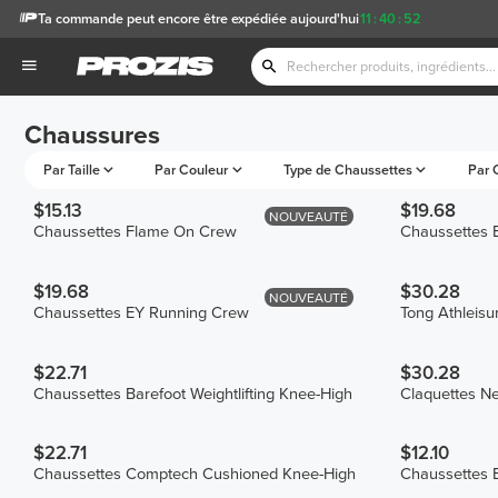
Ta commande peut encore être expédiée aujourd'hui
11
:
40
:
52
Chaussures
Par Taille
Par Couleur
Type de Chaussettes
Par 
$15.13
$19.68
NOUVEAUTÉ
Chaussettes Flame On Crew
Chaussettes 
$19.68
$30.28
NOUVEAUTÉ
Chaussettes EY Running Crew
Tong Athleisu
$22.71
$30.28
Chaussettes Barefoot Weightlifting Knee-High
Claquettes N
$22.71
$12.10
Chaussettes Comptech Cushioned Knee-High
Chaussettes B