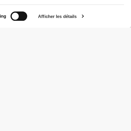
ing
Afficher les détails
#ExceedYourself
Modes de paiement