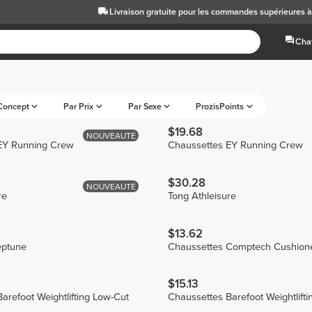
Livraison gratuite
pour les commandes supérieures 
Chat
Concept
Par Prix
Par Sexe
ProzisPoints
$19.68
NOUVEAUTÉ
EY Running Crew
Chaussettes EY Running Crew
$30.28
NOUVEAUTÉ
re
Tong Athleisure
$13.62
eptune
Chaussettes Comptech Cushion
$15.13
arefoot Weightlifting Low-Cut
Chaussettes Barefoot Weightlifti