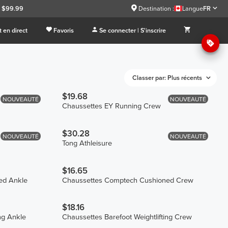
à $99.99
Destination :
Langue
FR
 en direct
Favoris
Se connecter | S'inscrire
Classer par: Plus récents
$19.68
NOUVEAUTÉ
NOUVEAUTÉ
Chaussettes EY Running Crew
$30.28
NOUVEAUTÉ
NOUVEAUTÉ
Tong Athleisure
$16.65
ed Ankle
Chaussettes Comptech Cushioned Crew
$18.16
ng Ankle
Chaussettes Barefoot Weightlifting Crew