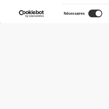
Sélection
Nécessaires
du
consentement
Informations utiles
Rejoignez notre équipe
Devient Partenaire
Termes & Conditions
Service Clients
Options de livraison