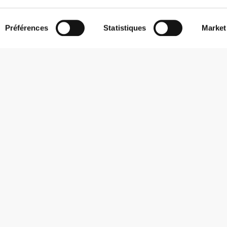
Préférences
Statistiques
Market
S'abonner à la Newsletter
Reçois des actualités et des promotions dans ta boîte mail.
S'abonner