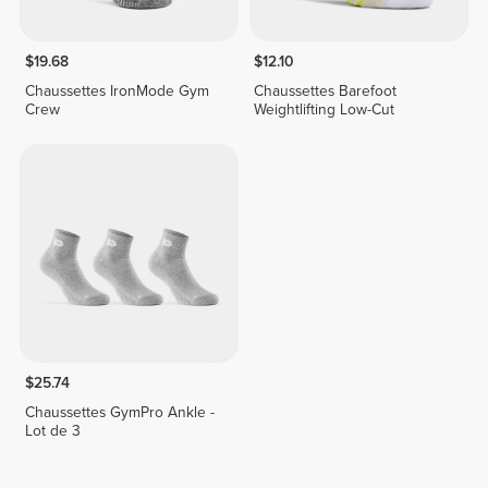
$19.68
$12.10
Chaussettes IronMode Gym
Chaussettes Barefoot
Crew
Weightlifting Low-Cut
$25.74
Chaussettes GymPro Ankle -
Lot de 3