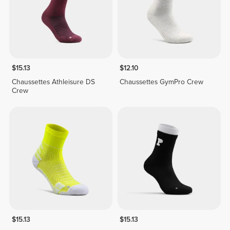
$15.13
$12.10
Chaussettes Athleisure DS
Chaussettes GymPro Crew
Crew
$15.13
$15.13