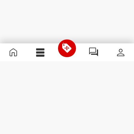
Informations utiles
Rejoignez notre équipe
Devient Partenaire
Termes & Conditions
Service Clients
S'abonner à la Newsletter
Reçois des actualités et des
promotions dans ta boîte
mail.