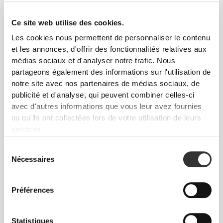
Ce site web utilise des cookies.
Les cookies nous permettent de personnaliser le contenu
et les annonces, d'offrir des fonctionnalités relatives aux
médias sociaux et d'analyser notre trafic. Nous
$98.45
$90.87
partageons également des informations sur l'utilisation de
notre site avec nos partenaires de médias sociaux, de
Pantalon de Jogging Slim
Pantalon de Jogging Slim
Elite
pour Homme Elite P
publicité et d'analyse, qui peuvent combiner celles-ci
avec d'autres informations que vous leur avez fournies
ou qu'ils ont collectées lors de votre utilisation de leurs
services.
Sélection
Nécessaires
du
consentement
Préférences
$75.72
$75.72
Statistiques