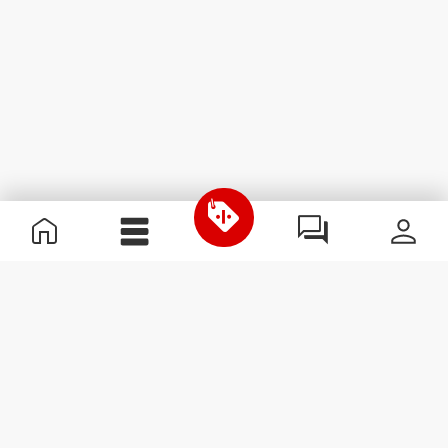
Informations utiles
Rejoignez notre équipe
Devient Partenaire
Termes & Conditions
Service Clients
S'abonner à la Newsletter