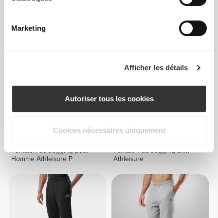
Pantalon pour Homme
Pantalon de Jogging pour
Athleisure P
Homme Athleisure P
Marketing
Afficher les détails
Autoriser tous les cookies
Cookies nécessaires uniquement
$75.72
$75.72
Pantalon de Jogging pour
Pantalon de Jogging Slim
Homme Athleisure P
Athleisure