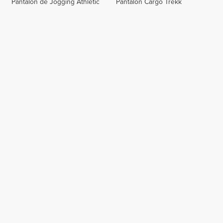
Pantalon de Jogging Athletic
Pantalon Cargo Trekk