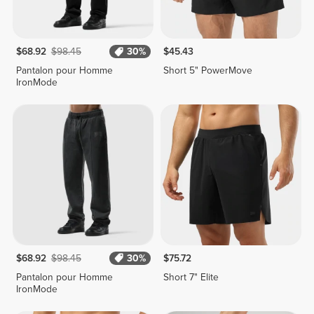
$68.92
$98.45
30%
$45.43
Pantalon pour Homme
Short 5" PowerMove
IronMode
$68.92
$98.45
30%
$75.72
Pantalon pour Homme
Short 7" Elite
IronMode