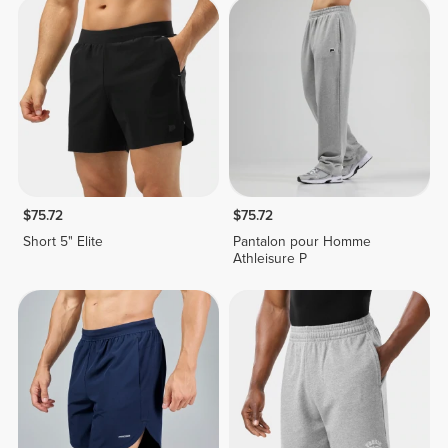
$75.72
$75.72
Short 5" Elite
Pantalon pour Homme
Athleisure P