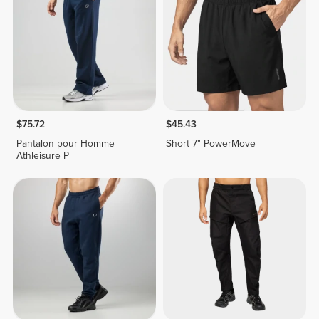
$75.72
$45.43
Pantalon pour Homme
Short 7" PowerMove
Athleisure P