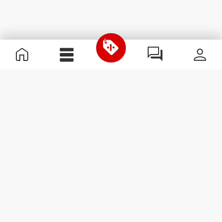
Informations utiles
Rejoignez notre équipe
Devient Partenaire
Termes & Conditions
Service Clients
S'abonner à la Newsletter
Reçois des actualités et des
promotions dans ta boîte
mail.
S'abonner
#ExceedYourself