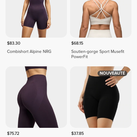
$83.30
$68.15
Combishort Alpine NRG
Soutien-gorge Sport Musefit
PowerFit
NOUVEAUTÉ
$75.72
$37.85