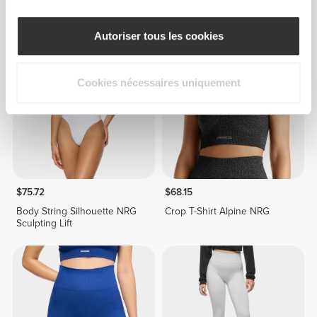
Short Moyen Taille Normale
Legging Taille Moyenne
Alpine NRG
Contour NRG
Autoriser tous les cookies
Cookies nécessaires uniquement
$75.72
$68.15
Body String Silhouette NRG
Crop T-Shirt Alpine NRG
Sculpting Lift