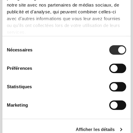
notre site avec nos partenaires de médias sociaux, de
publicité et d'analyse, qui peuvent combiner celles-ci
avec d'autres informations que vous leur avez fournies
ou qu'ils ont collectées lors de votre utilisation de leurs
services.
$75.72
$45.43
Sélection
Body String Silhouette NRG
Short Moyen Taille Normale
Nécessaires
du
Sculpting Lift
Alpine NRG
consentement
Préférences
Statistiques
Marketing
$45.43
$75.72
Afficher les détails