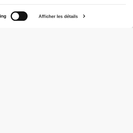
ing
Afficher les détails
#ExceedYourself
Modes de paiement