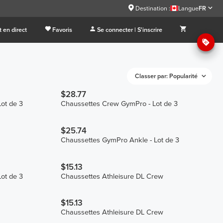
Destination :
Langue
FR
 en direct
Favoris
Se connecter | S'inscrire
Classer par: Popularité
$28.77
ot de 3
Chaussettes Crew GymPro - Lot de 3
$25.74
Chaussettes GymPro Ankle - Lot de 3
$15.13
ot de 3
Chaussettes Athleisure DL Crew
$15.13
Chaussettes Athleisure DL Crew