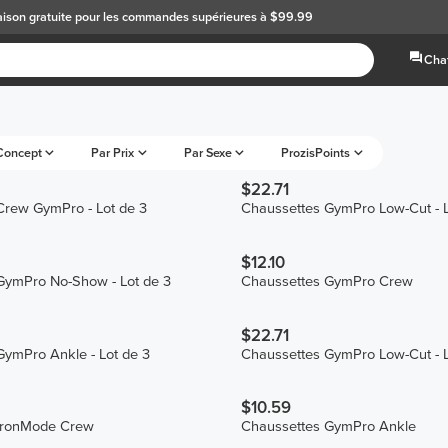
aison gratuite
pour les commandes supérieures à $99.99
Chat
Concept
Par Prix
Par Sexe
ProzisPoints
$22.71
Crew GymPro - Lot de 3
Chaussettes GymPro Low-Cut - L
$12.10
GymPro No-Show - Lot de 3
Chaussettes GymPro Crew
$22.71
ymPro Ankle - Lot de 3
Chaussettes GymPro Low-Cut - L
$10.59
IronMode Crew
Chaussettes GymPro Ankle