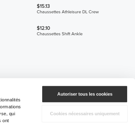
$15.13
Chaussettes Athleisure DL Crew
$12.10
Chaussettes Shift Ankle
Autoriser tous les cookies
ionnalités
formations
yse, qui
Cookies nécessaires uniquement
s ont