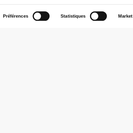
Préférences
Statistiques
Market
S'abonner à la Newsletter
Reçois des actualités et des promotions dans ta boîte mail.
S'abonner