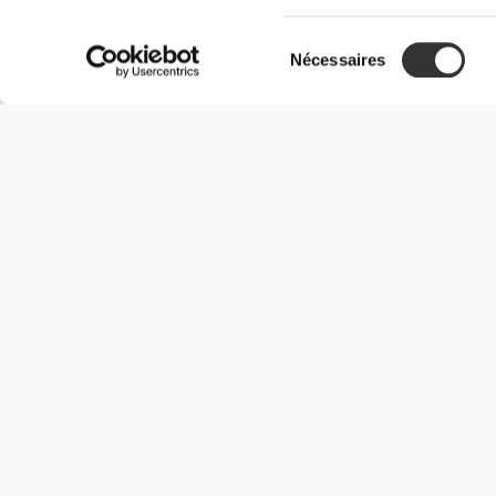
Sélection
Nécessaires
du
consentement
Informations utiles
Rejoignez notre équipe
Devient Partenaire
Termes & Conditions
Service Clients
Options de livraison