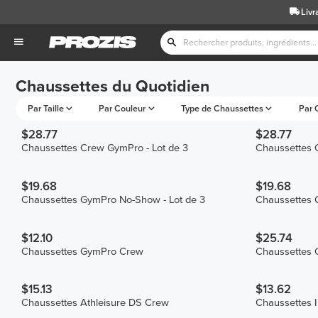
Livr
Chaussettes du Quotidien
Par Taille
Par Couleur
Type de Chaussettes
Par 
$28.77
$28.77
Chaussettes Crew GymPro - Lot de 3
Chaussettes 
$19.68
$19.68
Chaussettes GymPro No-Show - Lot de 3
Chaussettes 
$12.10
$25.74
Chaussettes GymPro Crew
Chaussettes G
$15.13
$13.62
Chaussettes Athleisure DS Crew
Chaussettes 