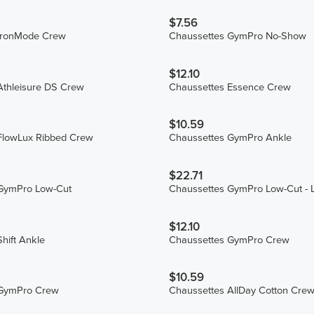
$7.56
IronMode Crew
Chaussettes GymPro No-Show
$12.10
Athleisure DS Crew
Chaussettes Essence Crew
$10.59
FlowLux Ribbed Crew
Chaussettes GymPro Ankle
$22.71
GymPro Low-Cut
Chaussettes GymPro Low-Cut - L
$12.10
hift Ankle
Chaussettes GymPro Crew
$10.59
 GymPro Crew
Chaussettes AllDay Cotton Cre