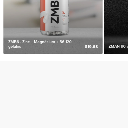
ZMB6 - Zinc + Magnésium + B6 120
gélules
ZMAN 90 
$19.68