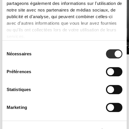
partageons également des informations sur l'utilisation de
notre site avec nos partenaires de médias sociaux, de
publicité et d'analyse, qui peuvent combiner celles-ci
avec d'autres informations que vous leur avez fournies
ou qu'ils ont collectées lors de votre utilisation de leurs
services.
Caféine 200 mg 90 gélules
PRO•CGT 
$12.10
Sélection
Nécessaires
du
consentement
Améliorer l'endurance
Les suppléments de whey protéine et d'acides aminés sont la clé
Préférences
pour lutter contre les symptômes de fatigue.
Statistiques
Marketing