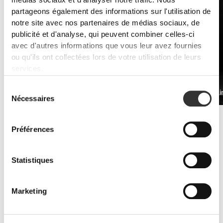
médias sociaux et d'analyser notre trafic. Nous
partageons également des informations sur l'utilisation de
notre site avec nos partenaires de médias sociaux, de
publicité et d'analyse, qui peuvent combiner celles-ci
avec d'autres informations que vous leur avez fournies
ou qu'ils ont collectées lors de votre utilisation de leurs
services.
Sélection
PRO•CGT 400 g
Bêta-Alani
$19.68
Nécessaires
du
consentement
Améliorer l'endurance
Les suppléments de whey protéine et d'acides aminés sont la clé
Préférences
pour lutter contre les symptômes de fatigue.
Statistiques
Marketing