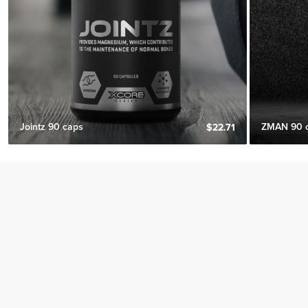
Jointz 90 caps
ZMAN 90 
$22.71