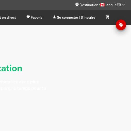
Destination :
Langue
FR
 en direct
Favoris
Se connecter | S'inscrire
tation
ndonnées avec plus
cupérer à temps pour ta