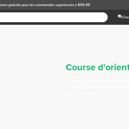
aison gratuite
pour les commandes supérieures à $99.99
Chat
Course d'orien
Profite au maximum de tes ra
d'énergie, et assure-toi de ré
prochaine aventure.