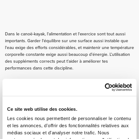
Dans le canoë-kayak, l'alimentation et l'exercice sont tout aussi
importants. Garder l'équilibre sur une surface aussi instable que
l'eau exige des efforts considérables, et maintenir une température
corporelle constante exige aussi beaucoup d'énergie. L'utilisation
des suppléments corrects peut t'aider à améliorer tes
performances dans cette discipline.
Suis ces conseils et commence à progresser dès
aujourd'hui !
ENTRAÎNEMENT
Ce site web utilise des cookies.
Consacre une partie de ton entraînement au perfectionnement de ton
équilibre, de ta proprioception et à la stabilité de ton torse. Les exercices de
Les cookies nous permettent de personnaliser le contenu
ce type te permettront d'améliorer tes virages, de garder ton équilibre et de
et les annonces, d'offrir des fonctionnalités relatives aux
maintenir une position correcte pendant la pratique d'activités sportives.
médias sociaux et d'analyser notre trafic. Nous
NUTRITION