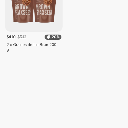
$4.10
$5.12
20%
2 x Graines de Lin Brun 200
g