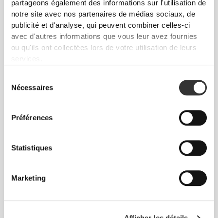
partageons également des informations sur l'utilisation de
notre site avec nos partenaires de médias sociaux, de
publicité et d'analyse, qui peuvent combiner celles-ci
avec d'autres informations que vous leur avez fournies
ou qu'ils ont collectées lors de votre utilisation de leurs
services.
$10.29
$12.10
15%
$2.05
$2.56
20%
Sélection
Probiotic Yogurt Starter Mix -
Graines de Lin Brun 200 g
Nécessaires
du
8 sticks
consentement
Préférences
Statistiques
Marketing
$15.13
$37.85
Afficher les détails