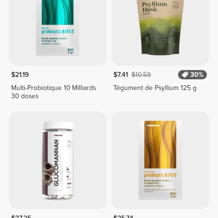
$21.19
$7.41
$10.59
30%
Multi-Probiotique 10 Milliards
Tégument de Psyllium 125 g
30 doses