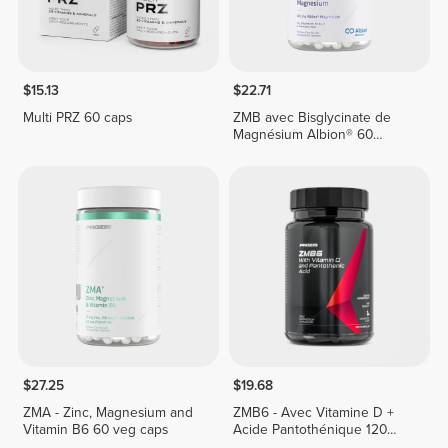
$15.13
$22.71
Multi PRZ 60 caps
ZMB avec Bisglycinate de
Magnésium Albion® 60
gélules végétales
$27.25
$19.68
ZMA - Zinc, Magnesium and
ZMB6 - Avec Vitamine D +
Vitamin B6 60 veg caps
Acide Pantothénique 120
gélules