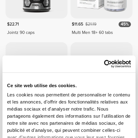
$22.71
$11.65
$21.19
45%
Jointz 90 caps
Multi Men 18+ 60 tabs
Ce site web utilise des cookies.
Les cookies nous permettent de personnaliser le contenu
et les annonces, d'offrir des fonctionnalités relatives aux
médias sociaux et d'analyser notre trafic. Nous
$22.71
$27.25
partageons également des informations sur l'utilisation de
Eye Defense Formula 60
Liv Complex 60 tabs
notre site avec nos partenaires de médias sociaux, de
softgels
publicité et d'analyse, qui peuvent combiner celles-ci
avec d'autres informations que vous leur avez fournies