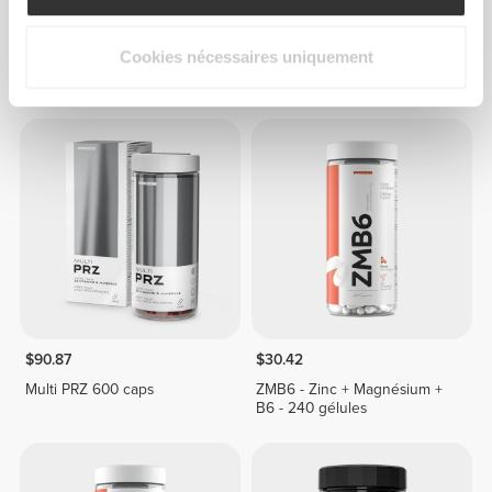
$22.71
$63.61
Cookies nécessaires uniquement
Immune System 60 caps
Multi PRZ 400 caps
$90.87
$30.42
Multi PRZ 600 caps
ZMB6 - Zinc + Magnésium +
B6 - 240 gélules