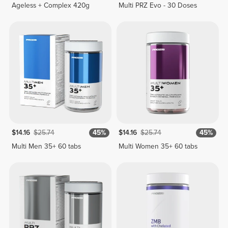
Ageless + Complex 420g
Multi PRZ Evo - 30 Doses
$14.16
$25.74
45%
$14.16
$25.74
45%
Multi Men 35+ 60 tabs
Multi Women 35+ 60 tabs