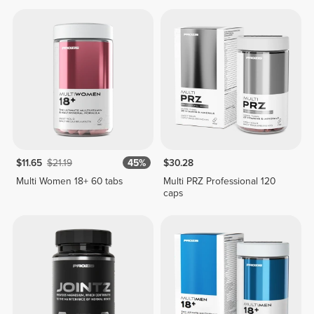
$11.65
$21.19
45%
$30.28
Multi Women 18+ 60 tabs
Multi PRZ Professional 120
caps