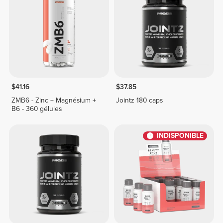
$41.16
$37.85
ZMB6 - Zinc + Magnésium +
Jointz 180 caps
B6 - 360 gélules
INDISPONIBLE