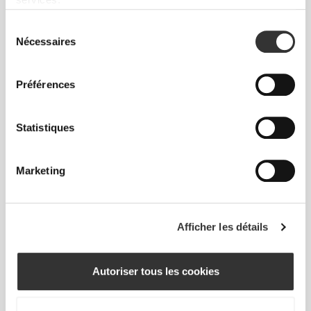
services.
Sélection
Nécessaires
du
consentement
Préférences
$27.25
$6.80
$9.07
25%
Statistiques
Korean Ginseng 60 caps
Baies de goji 200 g
Marketing
Afficher les détails
Autoriser tous les cookies
$22.71
$22.71