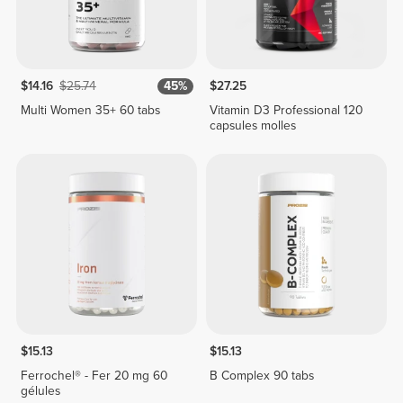
$14.16
$25.74
45%
$27.25
Multi Women 35+ 60 tabs
Vitamin D3 Professional 120
capsules molles
$15.13
$15.13
Ferrochel® - Fer 20 mg 60
B Complex 90 tabs
gélules