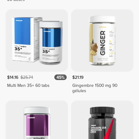
$14.16
$25.74
45%
$21.19
Multi Men 35+ 60 tabs
Gingembre 1500 mg 90
gélules