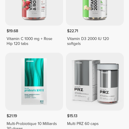
$19.68
$22.71
Vitamin C 1000 mg + Rose
Vitamin D3 2000 IU 120
Hip 120 tabs
softgels
$21.19
$15.13
Multi-Probiotique 10 Milliards
Multi PRZ 60 caps
30 doses