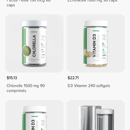
Fucus - Iode 150 mcg 60
Echinacea 1500 mg 90 caps
caps
$15.13
$22.71
Chlorelle 1500 mg 90
D3 Vitamin 240 softgels
comprimés