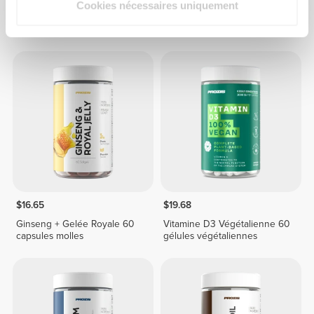
Cookies nécessaires uniquement
ABG10+® Ail Noir Vieilli 250
Extrait d'Ail 1 000 mg 120
mg 30 gélules végétariennes
capsules molles
$16.65
$19.68
Ginseng + Gelée Royale 60
Vitamine D3 Végétalienne 60
capsules molles
gélules végétaliennes