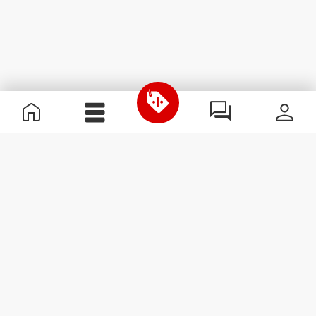
Informations utiles
Rejoignez notre équipe
Devient Partenaire
Termes & Conditions
Service Clients
S'abonner à la Newsletter
Reçois des actualités et des
promotions dans ta boîte
mail.