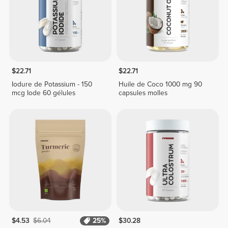
$22.71
$22.71
Iodure de Potassium - 150
Huile de Coco 1000 mg 90
mcg Iode 60 gélules
capsules molles
$4.53
$6.04
25%
$30.28