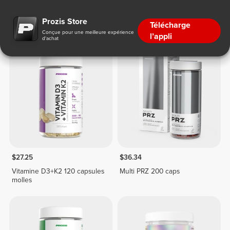
Système immunitaire
Prozis Store
Télécharge
Conçue pour une meilleure expérience
l’appli
d'achat
$27.25
$36.34
Vitamine D3+K2 120 capsules
Multi PRZ 200 caps
molles