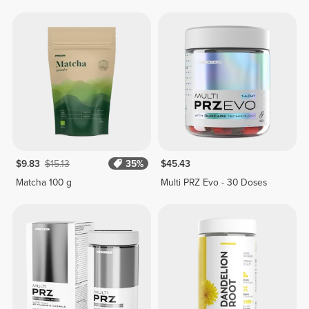
$9.83
$15.13
35%
$45.43
Matcha 100 g
Multi PRZ Evo - 30 Doses