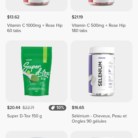
$13.62
$21.19
Vitamin C 1000mg + Rose Hip
Vitamin C 500mg + Rose Hip
60 tabs
180 tabs
$20.44
$22.71
10%
$16.65
Super D-Tox 150 g
Sélénium - Cheveux, Peau et
Ongles 90 gélules