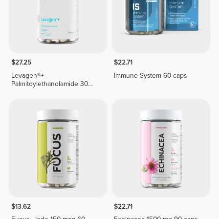
$27.25
$22.71
Levagen®+
Immune System 60 caps
Palmitoylethanolamide 30
veg caps
$13.62
$22.71