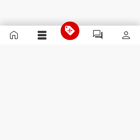
Informations utiles
Rejoignez notre équipe
Devient Partenaire
Termes & Conditions
Service Clients
S'abonner à la Newsletter
Reçois des actualités et des
promotions dans ta boîte
mail.
S'abonner
#ExceedYourself