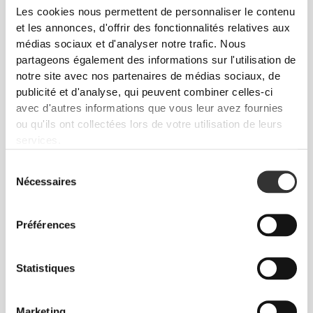
Les cookies nous permettent de personnaliser le contenu
et les annonces, d'offrir des fonctionnalités relatives aux
médias sociaux et d'analyser notre trafic. Nous
partageons également des informations sur l'utilisation de
notre site avec nos partenaires de médias sociaux, de
publicité et d'analyse, qui peuvent combiner celles-ci
$16.65
$15.13
avec d'autres informations que vous leur avez fournies
ou qu'ils ont collectées lors de votre utilisation de leurs
Lutéine 20 mg 60 gélules
Bêta-Carotène 60 softgels
services.
Sélection
Nécessaires
du
consentement
Préférences
Statistiques
Marketing