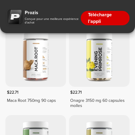
Femme et Ménopause
Prozis
Télécharge
Conçue pour une meilleure expérience
l’appli
d'achat
$22.71
$22.71
Maca Root 750mg 90 caps
Onagre 3150 mg 60 capsules
molles