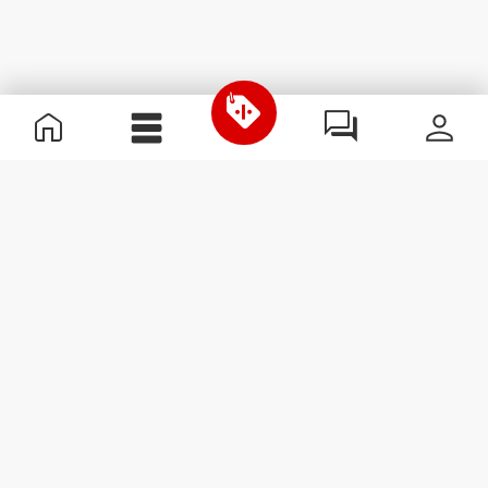
Informations utiles
Rejoignez notre équipe
Devient Partenaire
Termes & Conditions
Service Clients
S'abonner à la Newsletter
Reçois des actualités et des
promotions dans ta boîte
mail.
S'abonner
#ExceedYourself