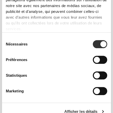
partageons également des informations sur l'utilisation de
Yogo Whey - High-Protein
H2O Digestive - 8 sticks
notre site avec nos partenaires de médias sociaux, de
Shake 15 servings
publicité et d'analyse, qui peuvent combiner celles-ci
avec d'autres informations que vous leur avez fournies
ou qu'ils ont collectées lors de votre utilisation de leurs
services.
Sélection
Nécessaires
du
consentement
Préférences
$27.86
$34.82
20%
$15.13
Statistiques
Yogo Whey + Creatine - High-
Mélange de Fibres 450g
Protein Shake 15 serv
Marketing
Afficher les détails