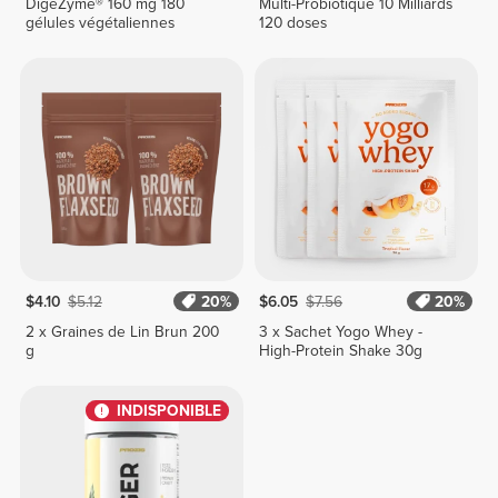
DigeZyme® 160 mg 180
Multi-Probiotique 10 Milliards
gélules végétaliennes
120 doses
$4.10
$5.12
20%
$6.05
$7.56
20%
2 x Graines de Lin Brun 200
3 x Sachet Yogo Whey -
g
High-Protein Shake 30g
INDISPONIBLE