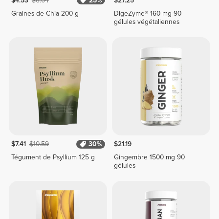
$4.53
$6.04
25%
$27.25
Graines de Chia 200 g
DigeZyme® 160 mg 90
gélules végétaliennes
$7.41
$10.59
30%
$21.19
Tégument de Psyllium 125 g
Gingembre 1500 mg 90
gélules