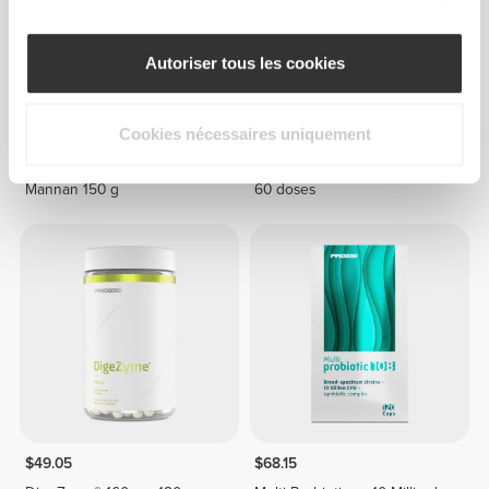
Autoriser tous les cookies
Cookies nécessaires uniquement
$21.19
$37.85
Glucomannan - Konjac
Multi-Probiotique 10 Milliards
Mannan 150 g
60 doses
$49.05
$68.15