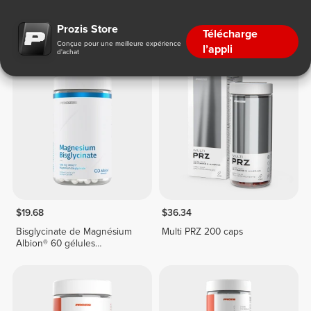
Fatigue et Nausées
Prozis Store
Télécharge
Conçue pour une meilleure expérience
l’appli
d'achat
$19.68
$36.34
Bisglycinate de Magnésium
Multi PRZ 200 caps
Albion® 60 gélules
végétaliennes