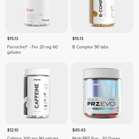
$15.13
$15.13
Ferrochel® - Fer 20 mg 60
B Complex 90 tabs
gélules
$12.10
$45.43
Caféine 200 mg 90 gélules
Multi PRZ Evo - 30 Doses