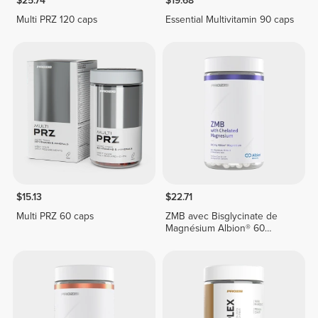
$25.74
$19.68
Multi PRZ 120 caps
Essential Multivitamin 90 caps
$15.13
$22.71
Multi PRZ 60 caps
ZMB avec Bisglycinate de
Magnésium Albion® 60
gélules végétales