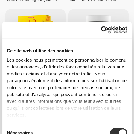
Ce site web utilise des cookies.
Les cookies nous permettent de personnaliser le contenu
et les annonces, d'offrir des fonctionnalités relatives aux
médias sociaux et d'analyser notre trafic. Nous
$6.80
$7.56
10%
$27.25
partageons également des informations sur l'utilisation de
H2O Energy - 8 sticks
ZMA - Zinc, Magnesium and
notre site avec nos partenaires de médias sociaux, de
Vitamin B6 60 veg caps
publicité et d'analyse, qui peuvent combiner celles-ci
avec d'autres informations que vous leur avez fournies
ou qu'ils ont collectées lors de votre utilisation de leurs
services.
Sélection
Nécessaires