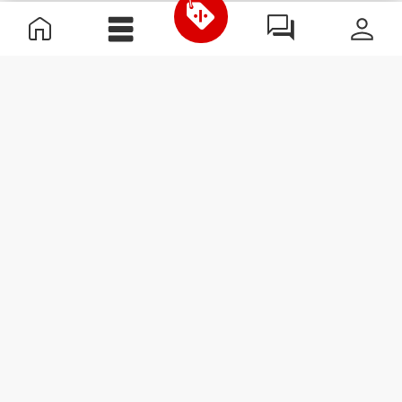
Informations utiles
Rejoignez notre équipe
Devient Partenaire
Termes & Conditions
Service Clients
S'abonner à la Newsletter
Reçois des actualités et des
promotions dans ta boîte
mail.
S'abonner
#ExceedYourself