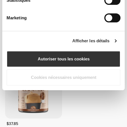
Statistiques
Marketing
$80.27
$22.71
Afficher les détails
Collagène + Whey 900 g
Collagen - Joint Formula - 8
sticks
Autoriser tous les cookies
INDISPONIBLE
Cookies nécessaires uniquement
$37.85