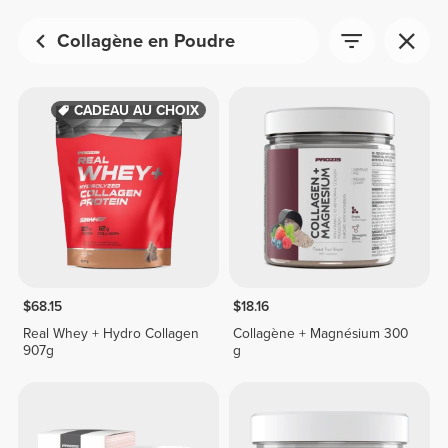
Collagène en Poudre
CADEAU AU CHOIX
$68.15
$18.16
Real Whey + Hydro Collagen
Collagène + Magnésium 300
907g
g