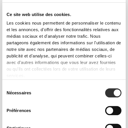
$30.28
$53.00
100% Hydro Collagen
Ageless + Complex 420g
Peptides 300g
Ce site web utilise des cookies.
Les cookies nous permettent de personnaliser le contenu
et les annonces, d'offrir des fonctionnalités relatives aux
médias sociaux et d'analyser notre trafic. Nous
partageons également des informations sur l'utilisation de
notre site avec nos partenaires de médias sociaux, de
publicité et d'analyse, qui peuvent combiner celles-ci
avec d'autres informations que vous leur avez fournies
ou qu'ils ont collectées lors de votre utilisation de leurs
services.
$30.28
$72.69
Sélection
Hair Pro Complex 360 g
PeptiPlus™ - Protéines de
Nécessaires
du
Collagène Hydrolysées 900 g
consentement
Préférences
NOUVEAUTÉ