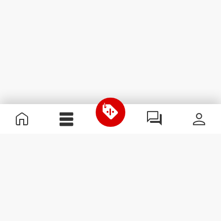
Informations utiles
Rejoignez notre équipe
Devient Partenaire
Termes & Conditions
Service Clients
S'abonner à la Newsletter