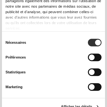
partageons également des informations sur l'utilisation de
100% Protéines de Riz 900 g
100 % Protéines de Pois 900
notre site avec nos partenaires de médias sociaux, de
g
publicité et d'analyse, qui peuvent combiner celles-ci
avec d'autres informations que vous leur avez fournies
ou qu'ils ont collectées lors de votre utilisation de leurs
services.
Sélection
Nécessaires
du
consentement
Préférences
$36.34
$6.50
Statistiques
100% Protéines de Chanvre
3 x Sachet Supreme 100%
900 g
Vegan Protein 25 g
Marketing
Afficher les détails