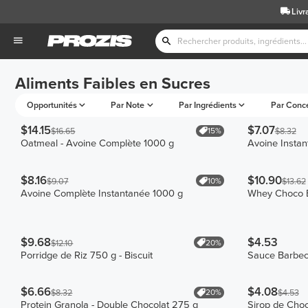
Livr
Aliments Faibles en Sucres
Opportunités
Par Note
Par Ingrédients
Par Conc
$14.15
$7.07
15%
$16.65
$8.32
Oatmeal - Avoine Complète 1000 g
Avoine Insta
$8.16
$10.90
10%
$9.07
$13.62
Avoine Complète Instantanée 1000 g
Whey Choco B
$9.68
$4.53
20%
$12.10
Porridge de Riz 750 g - Biscuit
Sauce Barbec
$6.66
$4.08
20%
$8.32
$4.53
Protein Granola - Double Chocolat 275 g
Sirop de Choc