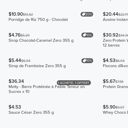
$10.90
$20.44
20%
$13.62
$22.71
Porridge de Riz 750 g - Chocolat
Avoine Insta
$4.76
$30.92
10%
$5.29
$34.3
Sirop Chocolat-Caramel Zero 355 g
Zero Protein 
12 barres
$5.44
$4.53
10%
$6.04
$6.04
Sirop de Framboise Zero 355 g
Flocons d'Avo
$36.34
$5.67
$7.56
1 ACHETÉ, 1 OFFERT
Melty - Barre Protéinée à Faible Teneur en
Protein Grano
Sucres x 10
$4.53
$5.90
$9.07
Sauce César Zero 355 g
Whey Choco B