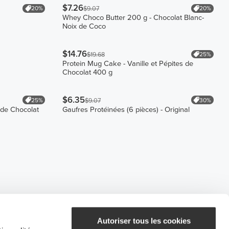
$7.26
20%
20%
$9.07
Whey Choco Butter 200 g - Chocolat Blanc-
Noix de Coco
$14.76
25%
$19.68
Protein Mug Cake - Vanille et Pépites de
Chocolat 400 g
$6.35
25%
30%
$9.07
 de Chocolat
Gaufres Protéinées (6 pièces) - Original
Autoriser tous les cookies