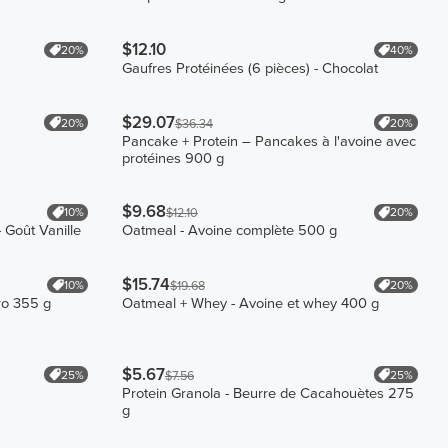
$12.10
20%
40%
Gaufres Protéinées (6 pièces) - Chocolat
$29.07
20%
20%
$36.34
Pancake + Protein – Pancakes à l'avoine avec
protéines 900 g
$9.68
10%
20%
$12.10
 Goût Vanille
Oatmeal - Avoine complète 500 g
$15.74
10%
20%
$19.68
ro 355 g
Oatmeal + Whey - Avoine et whey 400 g
$5.67
25%
25%
$7.56
Protein Granola - Beurre de Cacahouètes 275
g