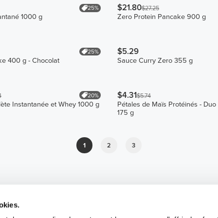
$21.80
25%
$27.25
antané 1000 g
Zero Protein Pancake 900 g
$5.29
25%
e 400 g - Chocolat
Sauce Curry Zero 355 g
$4.31
20%
4
$5.74
ète Instantanée et Whey 1000 g
Pétales de Maïs Protéinés - Duo
175 g
1
2
3
okies.