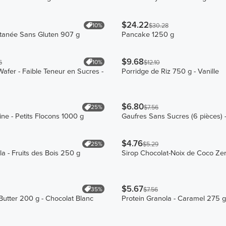
$24.22
10%
$30.28
ntanée Sans Gluten 907 g
Pancake 1250 g
$9.68
10%
6
$12.10
Wafer - Faible Teneur en Sucres -
Porridge de Riz 750 g - Vanille
$6.80
25%
$7.56
ine - Petits Flocons 1000 g
Gaufres Sans Sucres (6 pièces) -
$4.76
25%
$5.29
la - Fruits des Bois 250 g
Sirop Chocolat-Noix de Coco Ze
$5.67
35%
$7.56
utter 200 g - Chocolat Blanc
Protein Granola - Caramel 275 g