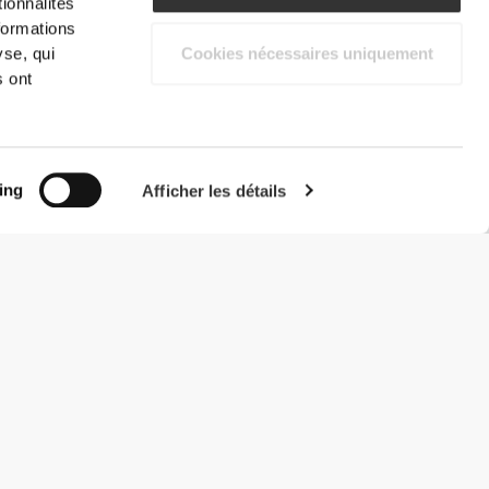
ionnalités
formations
yse, qui
Cookies nécessaires uniquement
s ont
ing
Afficher les détails