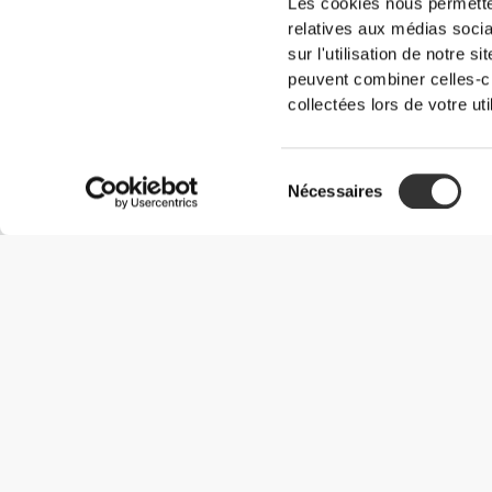
Les cookies nous permetten
relatives aux médias socia
sur l'utilisation de notre 
peuvent combiner celles-ci
collectées lors de votre uti
Sélection
Nécessaires
du
consentement
Informations utiles
Rejoignez notre équipe
Devient Partenaire
Termes & Conditions
Service Clients