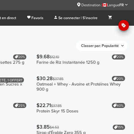
Destination :
Langue
FR
 en direct
Favoris
Se connecter | S'inscrire
Classer par: Popularité
$9.68
20%
20%
$12.10
isettes 275 g
Farine de Riz Instantanée 1250 g
$30.28
20%
$37.85
ETÉ, 1 OFFERT
 en Sucres x
Oatmeal + Whey - Avoine et Protéines Whey
900 g
$22.71
25%
40%
$37.85
Protein Skyr 15 Doses
$3.85
15%
$4.53
Sirop d'Érable Zero 355 g