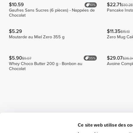
$10.59
$22.71
10%
$30.28
Gaufres Sans Sucres (6 pièces) - Nappées de
Pancake Inst
Chocolat
$5.29
$11.35
$15.13
Moutarde au Miel Zero 355 g
Zero Mug Cak
$5.90
$29.07
35%
$9.07
$36.3
Whey Choco Butter 200 g - Bonbon au
Avoine Compl
Chocolat
Ce site web utilise des co