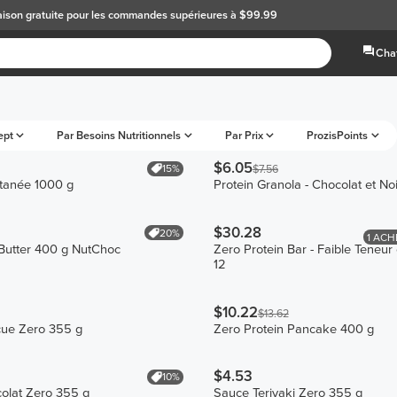
aison gratuite
pour les commandes supérieures à $99.99
Chat
ept
Par Besoins Nutritionnels
Par Prix
ProzisPoints
$6.05
15%
$7.56
ntanée 1000 g
Protein Granola - Chocolat et No
$30.28
20%
1 ACH
utter 400 g NutChoc
Zero Protein Bar - Faible Teneur
12
$10.22
$13.62
ue Zero 355 g
Zero Protein Pancake 400 g
$4.53
10%
olat Zero 355 g
Sauce Teriyaki Zero 355 g