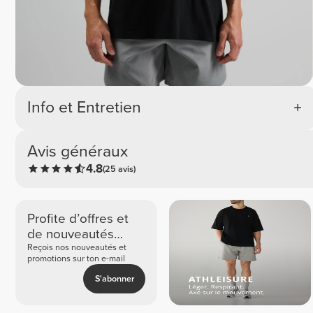
Info et Entretien
Avis généraux
4.8
(25 avis)
Profite d’offres et
de nouveautés
exclusives
Reçois nos nouveautés et
promotions sur ton e-mail
S'abonner