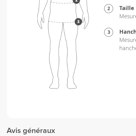
Taille
Mesure
Hanc
Mesure
hanch
Avis généraux