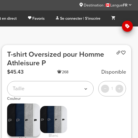
Destination :
Langue
FR
 en direct
Favoris
Se connecter | S'inscrire
T-shirt Oversized pour Homme
Athleisure P
$45.43
Disponible
268
Taille
1
Couleur
 Blanc 