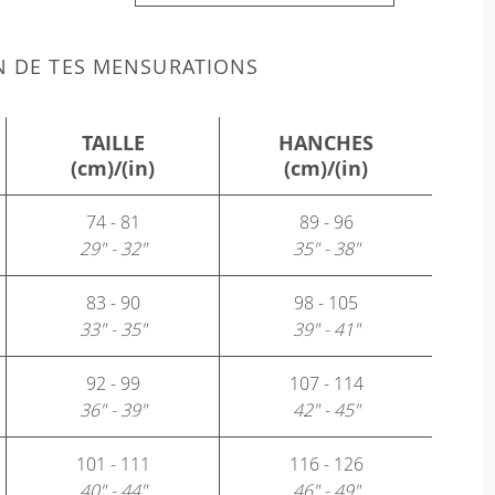
N DE TES MENSURATIONS
TAILLE
HANCHES
(cm)/(in)
(cm)/(in)
74 - 81
89 - 96
29" - 32"
35" - 38"
83 - 90
98 - 105
33" - 35"
39" - 41"
92 - 99
107 - 114
36" - 39"
42" - 45"
101 - 111
116 - 126
40" - 44"
46" - 49"