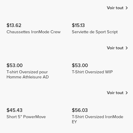
Voir tout
$13.62
$15.13
Chaussettes IronMode Crew
Serviette de Sport Script
Voir tout
$53.00
$53.00
T-shirt Oversized pour
T-Shirt Oversized WIP
Homme Athleisure AD
Voir tout
$45.43
$56.03
Short 5" PowerMove
T-Shirt Oversized IronMode
EY