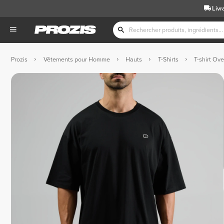
Livr
Prozis
Vêtements pour Homme
Hauts
T-Shirts
T-shirt Ov