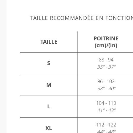
TAILLE RECOMMANDÉE EN FONCTIO
POITRINE
TAILLE
(cm)/(in)
88 - 94
S
35" - 37"
96 - 102
M
38" - 40"
104 - 110
L
41" - 43"
112 - 122
XL
44" - 48"