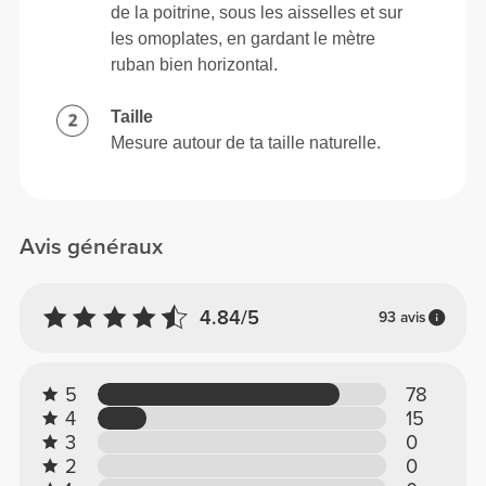
de la poitrine, sous les aisselles et sur
les omoplates, en gardant le mètre
ruban bien horizontal.
Taille
Mesure autour de ta taille naturelle.
Avis généraux
4.84/5
93 avis
5
78
4
15
3
0
2
0