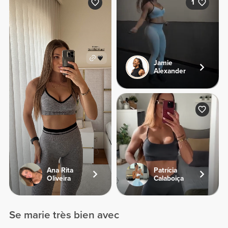
1
Jamie
Alexander
Ana Rita
Patrícia
Oliveira
Calaboiça
Se marie très bien avec