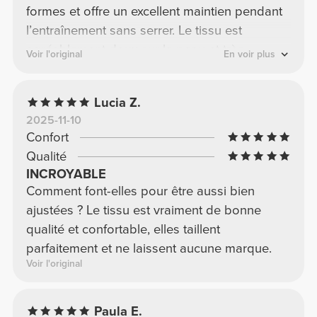
formes et offre un excellent maintien pendant
l’entraînement sans serrer. Le tissu est
agréablement doux sur la peau et très
Voir l'original
En voir plus
confortable, même lors d’efforts prolongés. En
résumé, une brassière de sport confortable et
Lucia Z.
de grande qualité – je la recommande
2025-11-10
vivement ! ⭐⭐⭐⭐⭐
Confort
Qualité
INCROYABLE
Comment font-elles pour être aussi bien
ajustées ? Le tissu est vraiment de bonne
qualité et confortable, elles taillent
parfaitement et ne laissent aucune marque.
Voir l'original
Paula E.