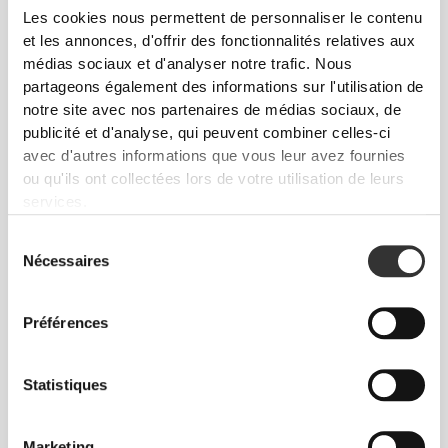
Liberté de mouvement et confort au quotidien,
Les cookies nous permettent de personnaliser le contenu
telle est la devise.
et les annonces, d'offrir des fonctionnalités relatives aux
médias sociaux et d'analyser notre trafic. Nous
partageons également des informations sur l'utilisation de
notre site avec nos partenaires de médias sociaux, de
Ample
publicité et d'analyse, qui peuvent combiner celles-ci
avec d'autres informations que vous leur avez fournies
ou qu'ils ont collectées lors de votre utilisation de leurs
services.
Sélection
Nécessaires
du
consentement
Préférences
Statistiques
Liberté totale de mouvement. Une coupe
confortable et décontractée pour un look casual.
Marketing