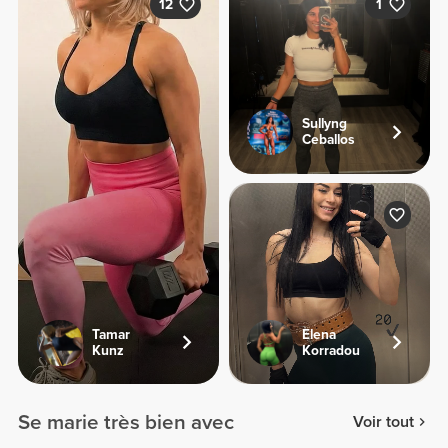
12
1
Sullyng
Ceballos
Tamar
Elena
Kunz
Korradou
Se marie très bien avec
Voir tout