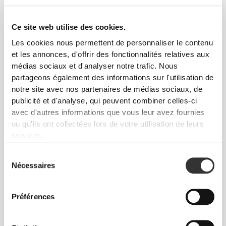
Liberté de mouvement et confort au quotidien,
telle est la devise.
Ce site web utilise des cookies.
Les cookies nous permettent de personnaliser le contenu
et les annonces, d'offrir des fonctionnalités relatives aux
médias sociaux et d'analyser notre trafic. Nous
partageons également des informations sur l'utilisation de
notre site avec nos partenaires de médias sociaux, de
publicité et d'analyse, qui peuvent combiner celles-ci
avec d'autres informations que vous leur avez fournies
ou qu'ils ont collectées lors de votre utilisation de leurs
services.
Sélection
Nécessaires
du
consentement
Préférences
Liberté totale de mouvement. Une coupe
confortable et décontractée pour un look casual.