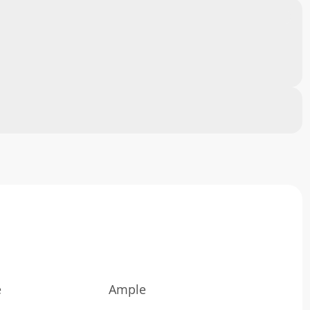
e
Ample