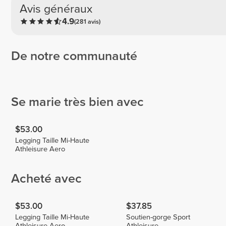
Avis généraux
4.9
(281 avis)
De notre communauté
Inês Neto
Raqueldcunha
Luizajuli
1
2
Se marie très bien avec
$53.00
Legging Taille Mi-Haute
Athleisure Aero
Acheté avec
$53.00
$37.85
Legging Taille Mi-Haute
Soutien-gorge Sport
Athleisure Aero
Athleisure