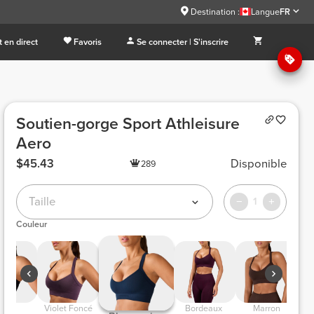
Destination :
Langue
FR
 en direct
Favoris
Se connecter | S'inscrire
Soutien-gorge Sport Athleisure
Aero
$45.43
Disponible
289
Taille
1
Couleur
 Noir 
 Violet Foncé 
 Bordeaux  
 Marron 
 Gr