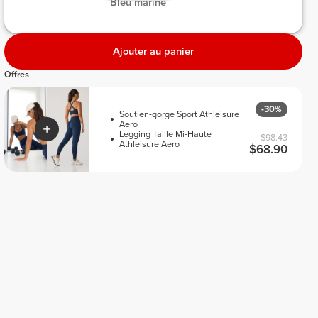
 Bleu marine 
Ajouter au panier
Offres
-30%
Soutien-gorge Sport Athleisure
Aero
Legging Taille Mi-Haute
$98.43
Athleisure Aero
$68.90