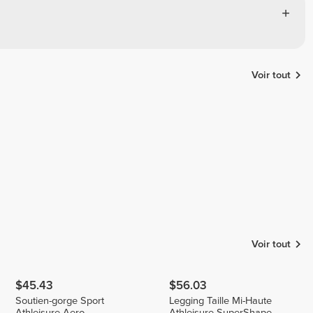
Voir tout
MONICA
Nere
Isabella
Vezga
Voir tout
$45.43
$56.03
Soutien-gorge Sport
Legging Taille Mi-Haute
Athleisure Aero
Athleisure SuperShape