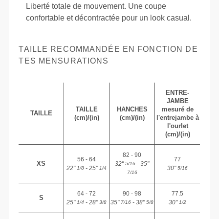
Liberté totale de mouvement. Une coupe
confortable et décontractée pour un look casual.
TAILLE RECOMMANDÉE EN FONCTION DE
TES MENSURATIONS
ENTRE-
JAMBE
TAILLE
HANCHES
mesuré de
TAILLE
(cm)/(in)
(cm)/(in)
l'entrejambe à
l'ourlet
(cm)/(in)
82 - 90
56 - 64
77
XS
32"
- 35"
5/16
22"
- 25"
30"
1/8
1/4
5/16
7/16
64 - 72
90 - 98
77.5
S
25"
- 28"
35"
- 38"
30"
1/4
3/8
7/16
5/8
1/2