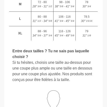
72 - 80
98 - 106
78
M
28"
- 31"
38"
- 41"
30"
3/8
1/2
5/8
3/4
3/4
80 - 88
106 - 116
78.5
L
31"
- 34"
41"
- 45"
30"
1/2
5/8
3/4
3/4
15/16
88 - 96
116 - 126
79
XL
34"
- 37"
45"
- 49"
31"
5/8
3/4
3/4
5/8
1/8
Entre deux tailles ? Tu ne sais pas laquelle
choisir ?
Si tu hésites, choisis une taille au-dessus pour
une coupe plus ample ou une taille en dessous
pour une coupe plus ajustée. Nos produits sont
conçus pour être fidèles à la taille.