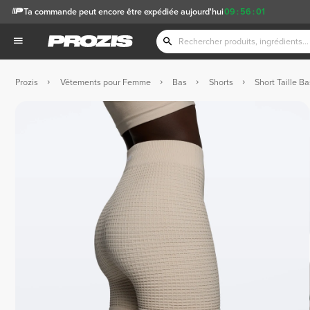
Ta commande peut encore être expédiée aujourd'hui
09
:
56
:
00
Prozis
Vêtements pour Femme
Bas
Shorts
Short Taille B