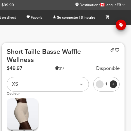
 à $99.99
Destination :
Langue
FR
 en direct
Favoris
Se connecter | S'inscrire
Short Taille Basse Waffle
Wellness
$49.97
Disponible
317
XS
1
Couleur