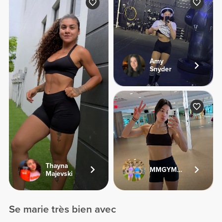
Amy
Snyder
Thayna
MMGYMSISTERS
Majevski
Se marie très bien avec