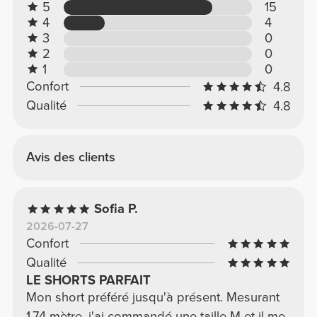
5
15
4
4
3
0
2
0
1
0
Confort
4.8
Qualité
4.8
Avis des clients
Sofia P.
2026-07-27
Confort
Qualité
LE SHORTS PARFAIT
Mon short préféré jusqu'à présent. Mesurant
1,74 mètre, j'ai commandé une taille M et il me