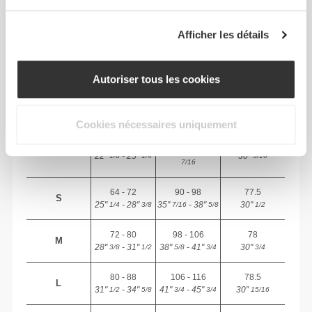
TES MENSURATIONS
Afficher les détails
ENTRE-
JAMBE
TAILLE
HANCHES
mesuré de
TAILLE
Autoriser tous les cookies
(cm)/(in)
(cm)/(in)
l'entrejambe à
l'ourlet
(cm)/(in)
Cookies nécessaires uniquement
82 - 90
56 - 64
77
XS
32"
- 35"
5/16
22"
- 25"
30"
1/8
1/4
5/16
7/16
64 - 72
90 - 98
77.5
S
25"
- 28"
35"
- 38"
30"
1/4
3/8
7/16
5/8
1/2
72 - 80
98 - 106
78
M
28"
- 31"
38"
- 41"
30"
3/8
1/2
5/8
3/4
3/4
80 - 88
106 - 116
78.5
L
31"
- 34"
41"
- 45"
30"
1/2
5/8
3/4
3/4
15/16