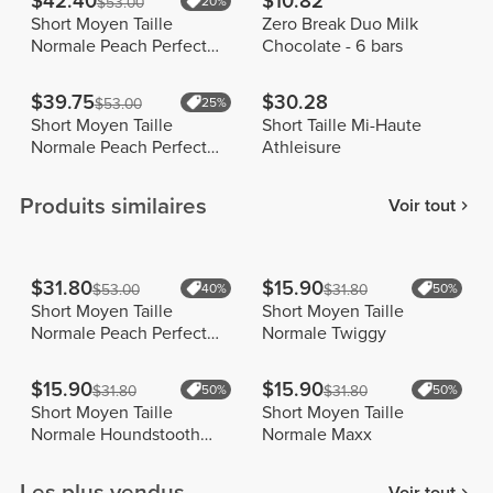
$42.40
$10.82
$53.00
20%
Short Moyen Taille
Zero Break Duo Milk
Normale Peach Perfect
Chocolate - 6 bars
FX
$39.75
$30.28
$53.00
25%
Short Moyen Taille
Short Taille Mi-Haute
Normale Peach Perfect
Athleisure
FX
Produits similaires
Voir tout
$31.80
$15.90
$53.00
40%
$31.80
50%
Short Moyen Taille
Short Moyen Taille
Normale Peach Perfect
Normale Twiggy
FX Cotton
$15.90
$15.90
$31.80
50%
$31.80
50%
Short Moyen Taille
Short Moyen Taille
Normale Houndstooth
Normale Maxx
Harmony
Les plus vendus
Voir tout