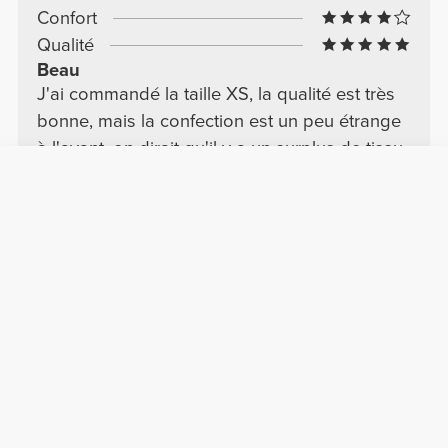
Confort
Qualité
Beau
J'ai commandé la taille XS, la qualité est très
bonne, mais la confection est un peu étrange
à l'avant, on dirait qu'il y a un surplus de tissu.
Voir l'original
Emmanuelle L.
2024-10-28
Confort
Qualité
Trop beau
Belle couleur moule bien je recommande ????
Viviane D.