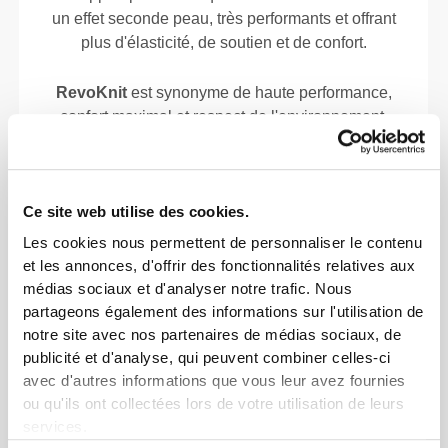
un effet seconde peau, très performants et offrant
plus d'élasticité, de soutien et de confort.
RevoKnit
est synonyme de haute performance,
confort maximal et respect de l'environnement.
Ce site web utilise des cookies.
TECHNOLOGIE DES FIBRES
Les cookies nous permettent de personnaliser le contenu
et les annonces, d'offrir des fonctionnalités relatives aux
médias sociaux et d'analyser notre trafic. Nous
partageons également des informations sur l'utilisation de
notre site avec nos partenaires de médias sociaux, de
publicité et d'analyse, qui peuvent combiner celles-ci
avec d'autres informations que vous leur avez fournies
PoliStretch© est notre technologie de fibre très
ou qu'ils ont collectées lors de votre utilisation de leurs
polyvalente, mise au point en laboratoire, qui t'offre
services.
le bon niveau de compression avec beaucoup