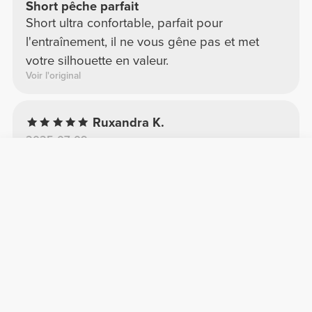
Short pêche parfait
Short ultra confortable, parfait pour
l'entraînement, il ne vous gêne pas et met
votre silhouette en valeur.
Voir l'original
Ruxandra K.
2025-07-09
Confort
Qualité
Shorts
Le tissu est assez épais, la coupe est parfaite
et il est très extensible. La ceinture haute est
un vrai plus : on peut la replier et la porter
plus ou moins haut.
Voir l'original