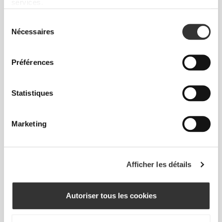
services.
Sélection
Nécessaires
du
Cet article
consentement
Près du corps
Préférences
Statistiques
Marketing
Afficher les détails
À chaque mouvement que tu feras, ton
Autoriser tous les cookies
corps suivra. Cet ajustement plus serré
rehausse ta silhouette.