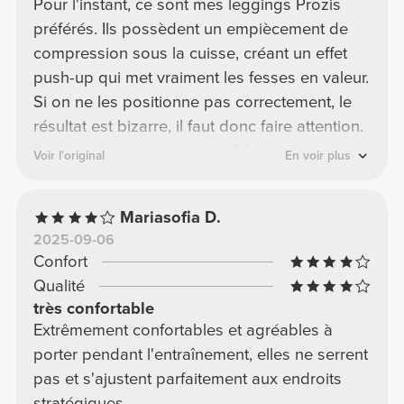
Pour l'instant, ce sont mes leggings Prozis
préférés. Ils possèdent un empiècement de
compression sous la cuisse, créant un effet
push-up qui met vraiment les fesses en valeur.
Si on ne les positionne pas correctement, le
résultat est bizarre, il faut donc faire attention.
Ils sont super et très extensibles, ce qui
Voir l'original
En voir plus
manque à d'autres modèles Prozis.
Mariasofia D.
2025-09-06
Confort
Qualité
très confortable
Extrêmement confortables et agréables à
porter pendant l'entraînement, elles ne serrent
pas et s'ajustent parfaitement aux endroits
stratégiques.