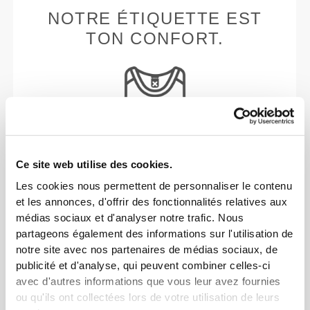
NOTRE ÉTIQUETTE EST
TON CONFORT.
Sans étiquettes cousues
Ce site web utilise des cookies.
Nos vêtements sont synonymes de confort. Nous
Les cookies nous permettent de personnaliser le contenu
avons opté pour une approche qui laisse une réelle
et les annonces, d'offrir des fonctionnalités relatives aux
empreinte sur nos vêtements : le sans coutures !
médias sociaux et d'analyser notre trafic. Nous
L'absence d'étiquettes cousues vient renforcer la
partageons également des informations sur l'utilisation de
sensation de confort en évitant les frottements
notre site avec nos partenaires de médias sociaux, de
contre la peau.
publicité et d'analyse, qui peuvent combiner celles-ci
avec d'autres informations que vous leur avez fournies
ou qu'ils ont collectées lors de votre utilisation de leurs
CONSEILS POUR LES TAILLES