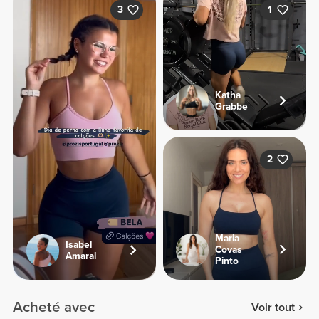
3
1
Katha
Grabbe
2
Maria
Isabel
Covas
Amaral
Pinto
Acheté avec
Voir tout