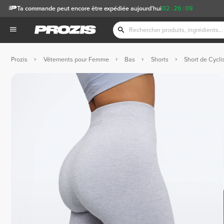
Ta commande peut encore être expédiée aujourd'hui
02
:
26
:
08
Prozis
Vêtements pour Femme
Bas
Shorts
Short de Cycli