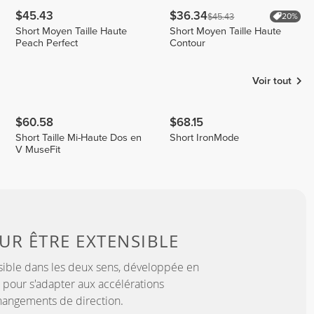
$45.43
$36.34
$45.43
20%
Short Moyen Taille Haute
Short Moyen Taille Haute
Peach Perfect
Contour
Voir tout
$60.58
$68.15
Short Taille Mi-Haute Dos en
Short IronMode
V MuseFit
OUR
ÊTRE EXTENSIBLE
sible dans les deux sens, développée en
 pour s'adapter aux accélérations
hangements de direction.