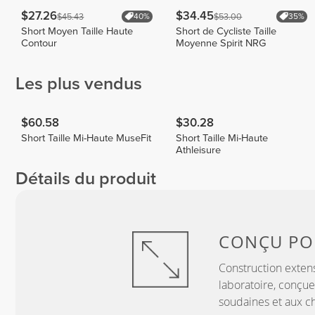
$27.26
$34.45
$45.43
$53.00
40%
35%
Short Moyen Taille Haute
Short de Cycliste Taille
Contour
Moyenne Spirit NRG
Les plus vendus
$60.58
$30.28
Short Taille Mi-Haute MuseFit
Short Taille Mi-Haute
Athleisure
Détails du produit
CONÇU P
Construction exten
laboratoire, conçue
soudaines et aux c