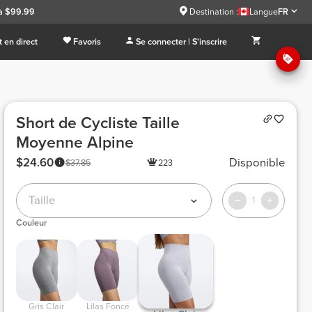
 à $99.99
Destination :
Langue
FR
 en direct
Favoris
Se connecter | S'inscrire
Short de Cycliste Taille
Moyenne Alpine
$24.60
Disponible
$37.85
223
Taille
1
Couleur
 Gris Clair 
 Lilas Foncé 