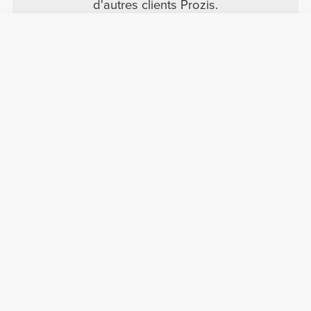
d'autres clients Prozis.
Avis
Informations utiles
Rejoignez notre équipe
Devient Partenaire
Termes & Conditions
Service Clients
S'abonner à la Newsletter
Reçois des actualités et des
promotions dans ta boîte
mail.
S'abonner
#ExceedYourself