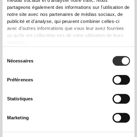
médias sociaux et d'analyser notre trafic. Nous
et incorporé pour préparer rapidement et facilement
partageons également des informations sur l'utilisation de
des boissons à base de compléments en poudre.
notre site avec nos partenaires de médias sociaux, de
publicité et d'analyse, qui peuvent combiner celles-ci
avec d'autres informations que vous leur avez fournies
ou qu'ils ont collectées lors de votre utilisation de leurs
services.
Sélection
Nécessaires
N'ALTÈRE PAS LE GOÛT
du
consentement
Notre bouteille spéciale sans BPA n'altère pas le
Préférences
goût de tes boissons et est compatible avec le lave-
vaisselle, ce qui est un atout supplémentaire.
Statistiques
Marketing