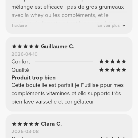
mélange est efficace : pas de gros grumeaux
avec la whey ou les compléments, et le
système de fermeture tient bien sans fuite.
Traduire
En voir plus
Facile à nettoyer après utilisation, ce qui est
un vrai plus. Simple, pratique et efficace —
Guillaume C.
exactement ce qu’on attend d’un bon shaker
2026-04-10
de sport.
Confort
Qualité
Produit trop bien
Cette bouteille est parfait je l''utilise ppur mes
compléments vitamines et elle supporte très
bien lave vaisselle et congélateur
Clara C.
2026-03-08