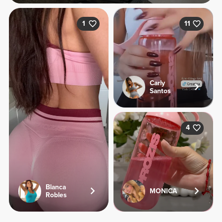
1
11
Carly
Santos
4
Blanca
MONICA
Robles