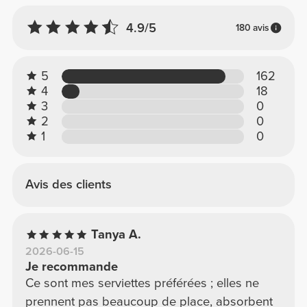
4.9/5
180 avis
5
162
4
18
3
0
2
0
1
0
Avis des clients
Tanya A.
2026-06-15
Je recommande
Ce sont mes serviettes préférées ; elles ne
prennent pas beaucoup de place, absorbent