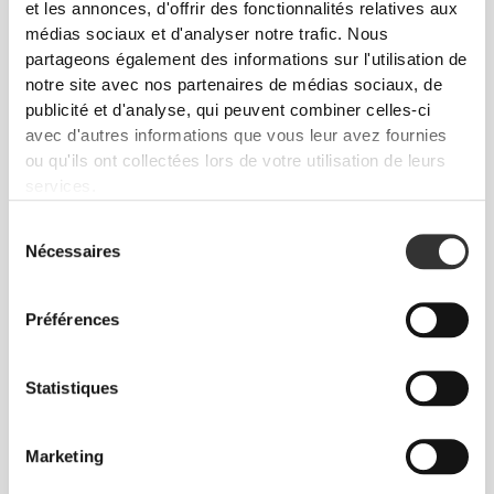
épaule !
et les annonces, d'offrir des fonctionnalités relatives aux
médias sociaux et d'analyser notre trafic. Nous
partageons également des informations sur l'utilisation de
notre site avec nos partenaires de médias sociaux, de
Voir le tableau des mesures dans la
description.
publicité et d'analyse, qui peuvent combiner celles-ci
avec d'autres informations que vous leur avez fournies
ou qu'ils ont collectées lors de votre utilisation de leurs
services.
Composition
88% Polyester
Sélection
12% Polyamide
Nécessaires
du
Fabriqué au Portugal
consentement
Préférences
Statistiques
Guide des Tailles
Marketing