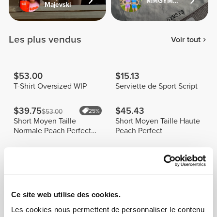
MMGYMSISTERS
Majevski
Les plus vendus
Voir tout
$53.00
$15.13
T-Shirt Oversized WIP
Serviette de Sport Script
$39.75
$45.43
$53.00
25%
Short Moyen Taille
Short Moyen Taille Haute
Normale Peach Perfect
Peach Perfect
FX
Info et Entretien
La Serviette en Microfibre Workout - Gris est très
Ce site web utilise des cookies.
compacte, sèche rapidement et absorbe plus de trois
fois son poids en eau. Allez, lance-la par-dessus ton
Les cookies nous permettent de personnaliser le contenu