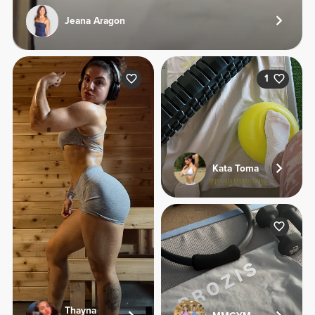
Jeana Aragon
1
Kata Toma
Thayna