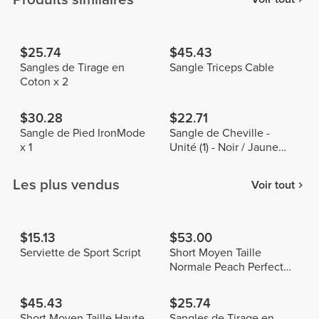
$25.74
$45.43
Sangles de Tirage en
Sangle Triceps Cable
Coton x 2
$30.28
$22.71
Sangle de Pied IronMode
Sangle de Cheville -
x 1
Unité (1) - Noir / Jaune
Fluo
Les plus vendus
Voir tout
$15.13
$53.00
Serviette de Sport Script
Short Moyen Taille
Normale Peach Perfect
FX
$45.43
$25.74
Short Moyen Taille Haute
Sangles de Tirage en