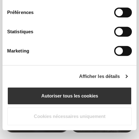
consentement
Préférences
14
1
Statistiques
Marketing
Carly
Afficher les détails
7
Autoriser tous les cookies
Cookies nécessaires uniquement
Tamar
Olena
Kunz
Starodubets