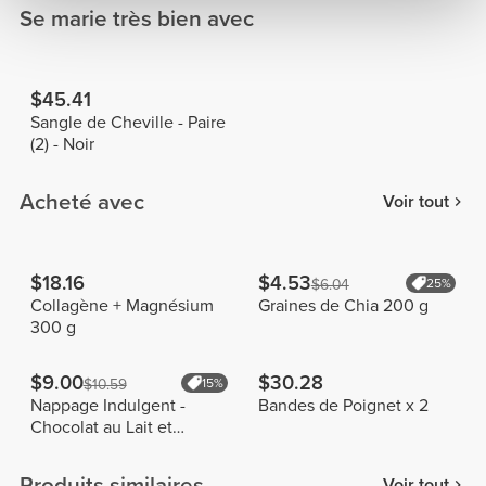
Se marie très bien avec
$45.41
Sangle de Cheville - Paire
(2) - Noir
Acheté avec
Voir tout
$18.16
$4.53
$6.04
25%
Collagène + Magnésium
Graines de Chia 200 g
300 g
$9.00
$30.28
$10.59
15%
Nappage Indulgent -
Bandes de Poignet x 2
Chocolat au Lait et
Noisette 250 g
Produits similaires
Voir tout