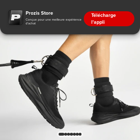
Prozis Store
Télécharge
Conçue pour une meilleure expérience
l’appli
d'achat