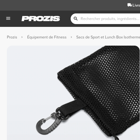
Livr
Prozis
Équipement de Fitness
Sacs de Sport et Lunch Box Isotherm