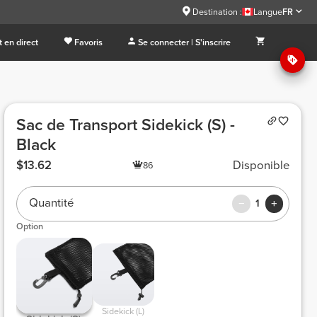
Destination :
Langue
FR
 en direct
Favoris
Se connecter | S'inscrire
Sac de Transport Sidekick (S) -
Black
$13.62
Disponible
86
Quantité
1
Option
 Sidekick (L) 