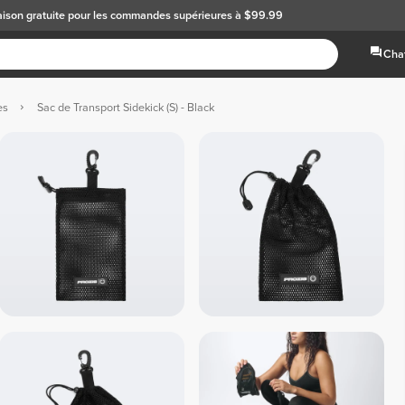
aison gratuite
pour les commandes supérieures à $99.99
Chat
es
Sac de Transport Sidekick (S) - Black