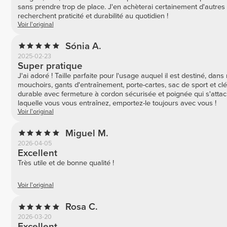
sans prendre trop de place. J'en achèterai certainement d'autres 
recherchent praticité et durabilité au quotidien !
Voir l'original
Sónia A.
2025-02-23
Super pratique
J'ai adoré ! Taille parfaite pour l'usage auquel il est destiné, da
mouchoirs, gants d'entraînement, porte-cartes, sac de sport et clé
durable avec fermeture à cordon sécurisée et poignée qui s'attac
laquelle vous vous entraînez, emportez-le toujours avec vous !
Voir l'original
Miguel M.
2026-04-05
Excellent
Très utile et de bonne qualité !
Voir l'original
Rosa C.
2026-03-20
Excellent