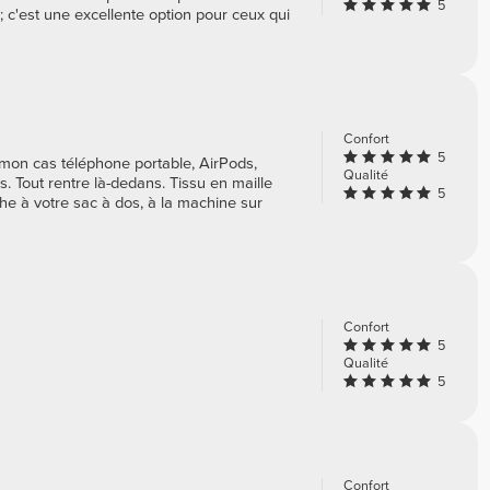
5
; c'est une excellente option pour ceux qui
Confort
5
ns mon cas téléphone portable, AirPods,
Qualité
s. Tout rentre là-dedans. Tissu en maille
5
he à votre sac à dos, à la machine sur
Confort
5
Qualité
5
Confort