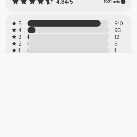
4.84/5
1021 avis
5
910
4
93
3
12
2
5
1
1
Avis des clients
Loic M.
2026-02-14
Rangement
Un super sac de transport, avec deux prises
différentes, et différentes poches.