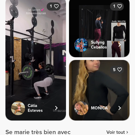
1
1
Sullyng
Ceballos
5
Cátia
MONICA
Esteves
Se marie très bien avec
Voir tout