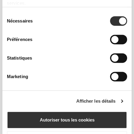
services.
empreinte sur nos vêtements : le sans coutures !
L'absence d'étiquettes cousues vient renforcer la
Sélection
sensation de confort en évitant les frottements
Nécessaires
du
contre la peau.
consentement
Préférences
CONSEILS POUR LES TAILLES
Statistiques
Cet article
Marketing
Près du corps
Afficher les détails
Autoriser tous les cookies