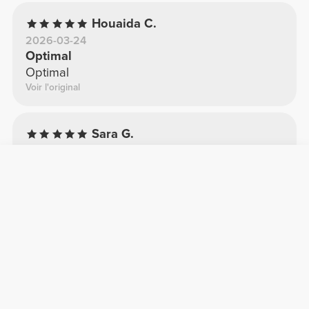
Houaida C.
2026-03-24
Optimal
Optimal
Voir l'original
Sara G.
2025-11-26
Ça a l'air super
Fantastique
Voir l'original
Filipa P.
2026-01-11
Parfait
Parfait
Voir l'original