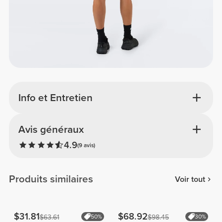
Info et Entretien
Avis généraux
4.9
(9 avis)
Produits similaires
Voir tout
$31.81
$68.92
$63.61
50%
$98.45
30%