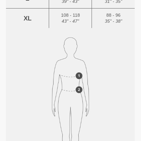
39" - 43"
31" - 35"
108 - 118
88 - 96
XL
43" - 47"
35" - 38"