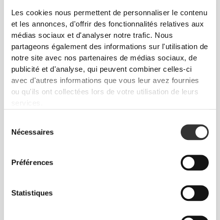
Les cookies nous permettent de personnaliser le contenu
et les annonces, d'offrir des fonctionnalités relatives aux
médias sociaux et d'analyser notre trafic. Nous
Sans étiquettes cousues
partageons également des informations sur l'utilisation de
notre site avec nos partenaires de médias sociaux, de
Nos vêtements sont synonymes de confort. Nous
publicité et d'analyse, qui peuvent combiner celles-ci
avons opté pour une approche qui laisse une réelle
avec d'autres informations que vous leur avez fournies
empreinte sur nos vêtements : le sans coutures !
ou qu'ils ont collectées lors de votre utilisation de leurs
L'absence d'étiquettes cousues vient renforcer la
services.
sensation de confort en évitant les frottements
contre la peau.
Sélection
Nécessaires
du
consentement
CONSEILS POUR LES TAILLES
Préférences
Statistiques
Cet article
Près du corps