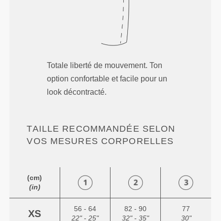
Totale liberté de mouvement. Ton
option confortable et facile pour un
look décontracté.
TAILLE RECOMMANDÉE SELON
VOS MESURES CORPORELLES
(cm)
(in)
56 - 64
82 - 90
77
XS
22" - 25"
32" - 35"
30"