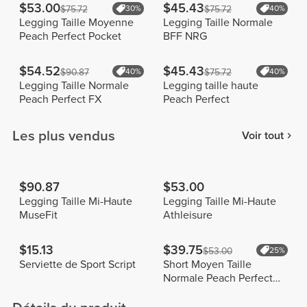
$53.00
$45.43
$75.72
30%
$75.72
40%
Legging Taille Moyenne
Legging Taille Normale
Peach Perfect Pocket
BFF NRG
$54.52
$45.43
$90.87
40%
$75.72
40%
Legging Taille Normale
Legging taille haute
Peach Perfect FX
Peach Perfect
Les plus vendus
Voir tout
$90.87
$53.00
Legging Taille Mi-Haute
Legging Taille Mi-Haute
MuseFit
Athleisure
$15.13
$39.75
$53.00
25%
Serviette de Sport Script
Short Moyen Taille
Normale Peach Perfect
FX